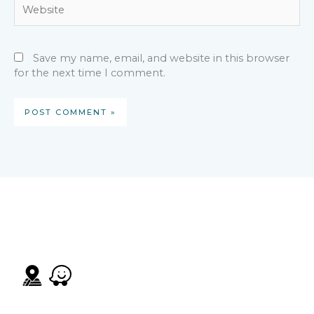
Website
Save my name, email, and website in this browser
for the next time I comment.
visit us
Buenos Aires Avenue
Palo Alto, Boquete,
Chiriqui Province, Republic of Panama
Contact us