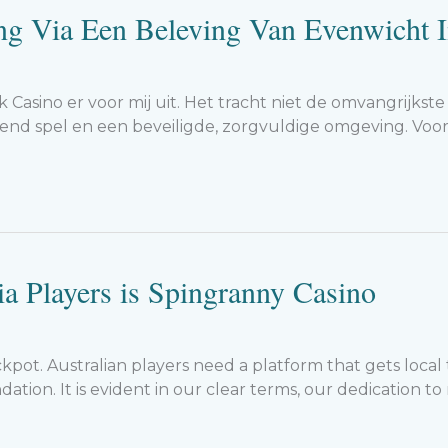
ing Via Een Beleving Van Evenwicht 
 Casino er voor mij uit. Het tracht niet de omvangrijkste o
eiend spel en een beveiligde, zorgvuldige omgeving. Voor
ia Players is Spingranny Casino
kpot. Australian players need a platform that gets local 
dation. It is evident in our clear terms, our dedication