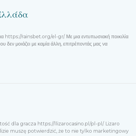
 Ελλάδα
https://rainsbet.org/el-gr/. Με μια εντυπωσιακή ποικιλία
ου δεν μοιάζει με καμία άλλη, επιτρέποντάς μας να
 dla gracza https://llizarocasino.pl/pl-pl/. Lizaro
zie muszę potwierdzić, że to nie tylko marketingowy