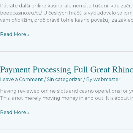
automatů
Pátráte další online kasino, ale nemáte tušení, kde za
v
beepcasino.eu/cs/. U českých hráčů si vybudovalo solid
Česku
vám přiblížím, proč právě tohle kasino považuji za zákl
s
Beep
Read More »
Beep
Casino
Payment Processing Full Great Rhino
Payment
Processing
Leave a Comment
/
Sin categorizar
/ By
webmaster
Full
Great
Having reviewed online slots and casino operations for ye
Rhino
This is not merely moving money in and out. It is about i
Megaways
Slot
Read More »
Transactions
in
Australia