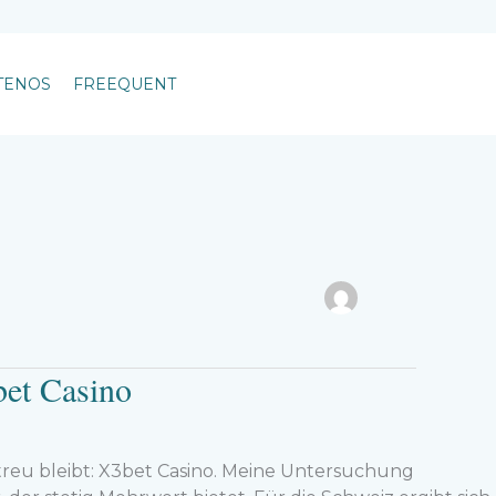
+507 6550-8099
TENOS
FREEQUENT
bet Casino
t treu bleibt: X3bet Casino. Meine Untersuchung