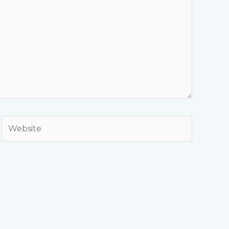
Website