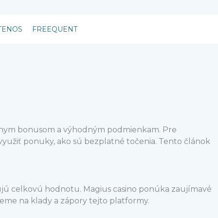
+507 6550-8099
TENOS
FREEQUENT
aktívnym bonusom a výhodným podmienkam. Pre
využiť ponuky, ako sú bezplatné točenia. Tento článok
vňujú celkovú hodnotu. Magius casino ponúka zaujímavé
ieme na klady a zápory tejto platformy.