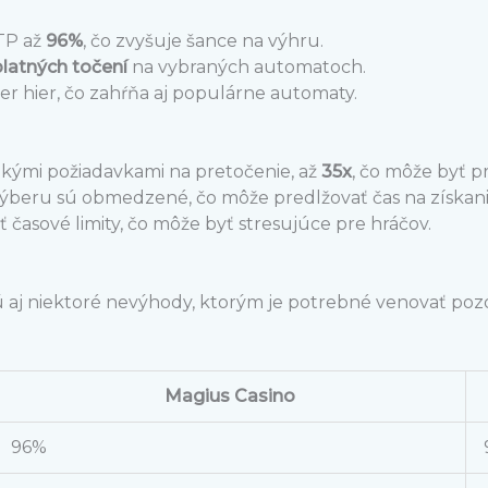
TP až
96%
, čo zvyšuje šance na výhru.
latných točení
na vybraných automatoch.
er hier, čo zahŕňa aj populárne automaty.
okými požiadavkami na pretočenie, až
35x
, čo môže byť 
ýberu sú obmedzené, čo môže predlžovať čas na získani
 časové limity, čo môže byť stresujúce pre hráčov.
ú aj niektoré nevýhody, ktorým je potrebné venovať pozo
Magius Casino
96%