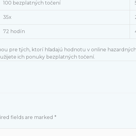
100 bezplatných točení
35x
72 hodín
 pre tých, ktorí hľadajú hodnotu v online hazardných hr
využijete ich ponuky bezplatných točení.
red fields are marked
*