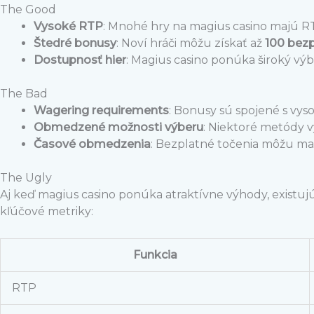
The Good
Vysoké RTP
: Mnohé hry na magius casino majú R
Štedré bonusy
: Noví hráči môžu získať až
100 bezp
Dostupnosť hier
: Magius casino ponúka široký výb
The Bad
Wagering requirements
: Bonusy sú spojené s vys
Obmedzené možnosti výberu
: Niektoré metódy v
Časové obmedzenia
: Bezplatné točenia môžu mať
The Ugly
Aj keď magius casino ponúka atraktívne výhody, existuj
kľúčové metriky:
Funkcia
RTP