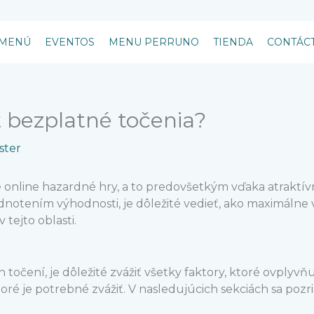
MENÚ
EVENTOS
MENU PERRUNO
TIENDA
CONTÁC
ť bezplatné točenia?
ter
pre online hazardné hry, a to predovšetkým vďaka atr
notením výhodnosti, je dôležité vedieť, ako maximálne 
tejto oblasti.
 točení, je dôležité zvážiť všetky faktory, ktoré ovply
ré je potrebné zvážiť. V nasledujúcich sekciách sa pozr