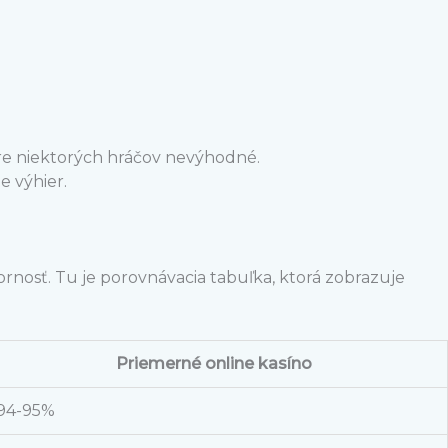
pre niektorých hráčov nevýhodné.
e výhier.
rnosť. Tu je porovnávacia tabuľka, ktorá zobrazuje
Priemerné online kasíno
94-95%