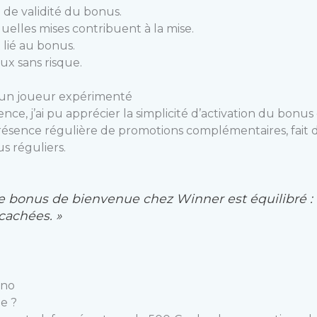
 de validité du bonus.
lles mises contribuent à la mise.
lié au bonus.
ux sans risque.
’un joueur expérimenté
 j’ai pu apprécier la simplicité d’activation du bonus et l
résence régulière de promotions complémentaires, fait d
s réguliers.
le bonus de bienvenue chez Winner est équilibré : 
cachées. »
ino
e ?