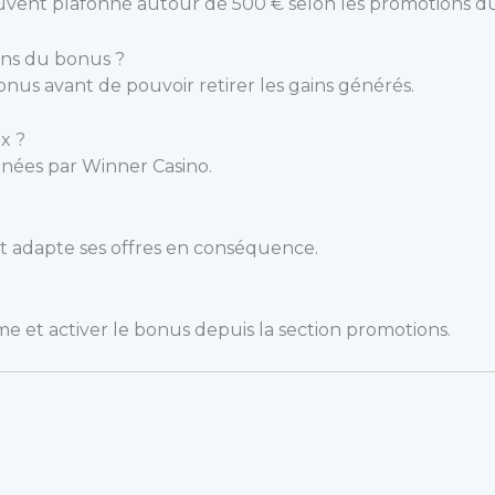
ouvent plafonné autour de 500 € selon les promotions 
ains du bonus ?
nus avant de pouvoir retirer les gains générés.
ux ?
onnées par Winner Casino.
et adapte ses offres en conséquence.
rme et activer le bonus depuis la section promotions.