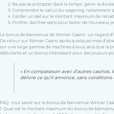
Ne pas se précipiter dans le temps ; gérer la durée
Comprendre le calcul du wagering, notamment que
Garder un œil sur le montant maximum de retrait 
Profiter des free spins pour tester de nouveaux je
Le bonus de bienvenue de Winner Casino : un regard d
De retour sur Winner Casino après quelques mois d’absence,
sur une large gamme de machines à sous, ainsi que la p
débutants et un bonus intéressant pour des joueurs plu
« En comparaison avec d’autres casinos, 
délivre ce qu’il annonce, sans conditions 
FAQ : tout savoir sur le bonus de bienvenue Winner Cas
1. Quel est le montant maximum du bonus de bienvenu