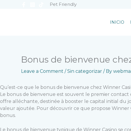
Skip
Pet Friendly
to
content
INICIO
Bonus de bienvenue chez 
Leave a Comment
/
Sin categorizar
/ By
webmas
Qu’est-ce que le bonus de bienvenue chez Winner Casi
Le bonus de bienvenue est souvent le premier contact 
offre alléchante, destinée à booster le capital initial du j
valeur ajoutée. Pour découvrir ce que propose Winner 
bonus.
Le bonus de bienvenue typique de Winner Casino se com