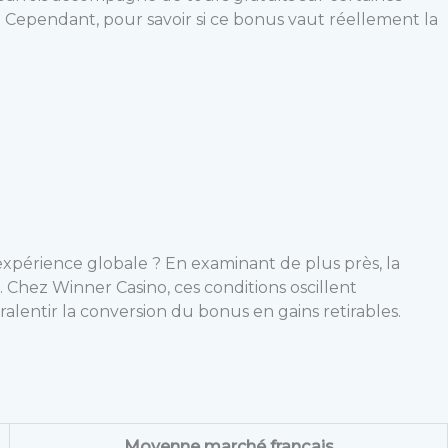
u. Cependant, pour savoir si ce bonus vaut réellement la
’expérience globale ? En examinant de plus près, la
. Chez Winner Casino, ces conditions oscillent
lentir la conversion du bonus en gains retirables.
Moyenne marché français