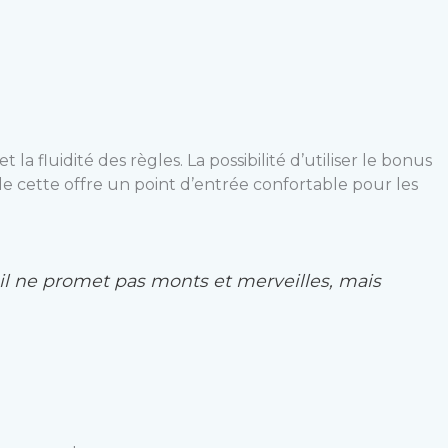
a fluidité des règles. La possibilité d’utiliser le bonus
e cette offre un point d’entrée confortable pour les
il ne promet pas monts et merveilles, mais