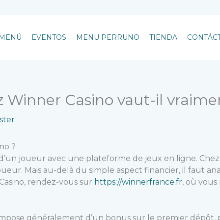
MENÚ
EVENTOS
MENU PERRUNO
TIENDA
CONTÁC
Winner Casino vaut-il vraimen
ter
no ?
d’un joueur avec une plateforme de jeux en ligne. Che
oueur. Mais au-delà du simple aspect financier, il faut analy
Casino, rendez-vous sur
https://winnerfrance.fr
, où vous
pose généralement d’un bonus sur le premier dépôt, pa