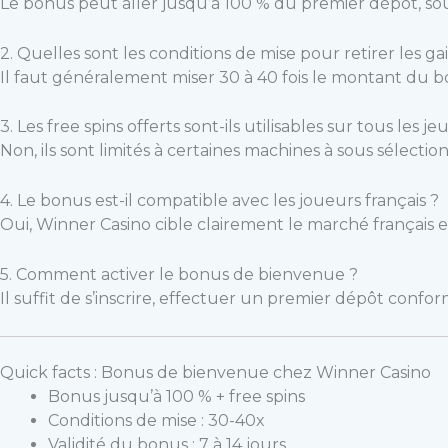
Le bonus peut aller jusqu’à 100 % du premier dépôt, s
2. Quelles sont les conditions de mise pour retirer les g
Il faut généralement miser 30 à 40 fois le montant du bo
3. Les free spins offerts sont-ils utilisables sur tous les je
Non, ils sont limités à certaines machines à sous sélecti
4. Le bonus est-il compatible avec les joueurs français ?
Oui, Winner Casino cible clairement le marché français 
5. Comment activer le bonus de bienvenue ?
Il suffit de s’inscrire, effectuer un premier dépôt confo
Quick facts : Bonus de bienvenue chez Winner Casino
Bonus jusqu’à 100 % + free spins
Conditions de mise : 30-40x
Validité du bonus : 7 à 14 jours