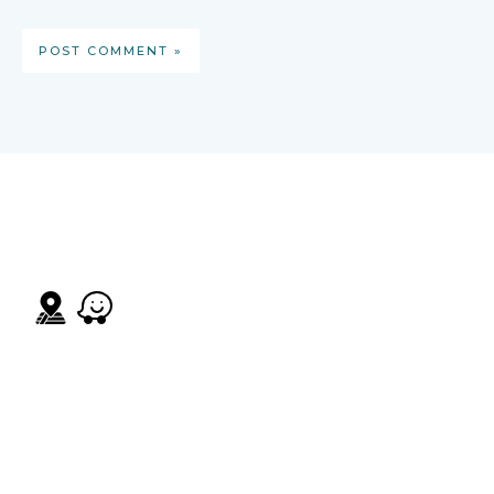
visit us
Buenos Aires Avenue
Palo Alto, Boquete,
Chiriqui Province, Republic of Panama
Contact us
WhatsApp: +507 6550-8099
E-mail: cafe@lacasitaboquete.com
Coffee shop open every day