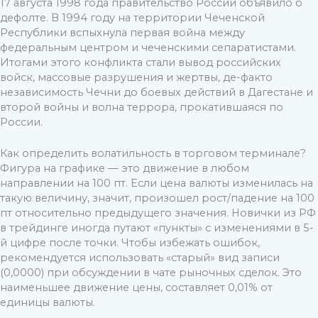
17 августа 1998 года правительство России объявило о
дефолте. В 1994 году на территории Чеченской
Республики вспыхнула первая война между
федеральным центром и чеченскими сепаратистами.
Итогами этого конфликта стали вывод российских
войск, массовые разрушения и жертвы, де-факто
независимость Чечни до боевых действий в Дагестане и
второй войны и волна террора, прокатившаяся по
России.
Как определить волатильность в торговом терминале?
Фигура на графике — это движение в любом
направлении на 100 пт. Если цена валюты изменилась на
такую величину, значит, произошел рост/падение на 100
пт относительно предыдущего значения. Новички из РФ
в трейдинге иногда путают «пункты» с изменениями в 5-
й цифре после точки. Чтобы избежать ошибок,
рекомендуется использовать «старый» вид записи
(0,0000) при обсуждении в чате рыночных сделок. Это
наименьшее движение цены, составляет 0,01% от
единицы валюты.