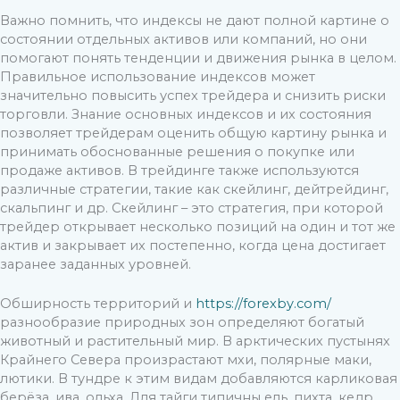
Важно помнить, что индексы не дают полной картине о
состоянии отдельных активов или компаний, но они
помогают понять тенденции и движения рынка в целом.
Правильное использование индексов может
значительно повысить успех трейдера и снизить риски
торговли. Знание основных индексов и их состояния
позволяет трейдерам оценить общую картину рынка и
принимать обоснованные решения о покупке или
продаже активов. В трейдинге также используются
различные стратегии, такие как скейлинг, дейтрейдинг,
скальпинг и др. Скейлинг – это стратегия, при которой
трейдер открывает несколько позиций на один и тот же
актив и закрывает их постепенно, когда цена достигает
заранее заданных уровней.
Обширность территорий и
https://forexby.com/
разнообразие природных зон определяют богатый
животный и растительный мир. В арктических пустынях
Крайнего Севера произрастают мхи, полярные маки,
лютики. В тундре к этим видам добавляются карликовая
берёза, ива, ольха. Для тайги типичны ель, пихта, кедр,