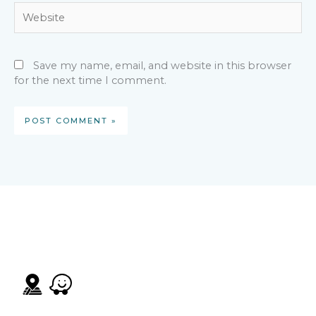
Website
Save my name, email, and website in this browser
for the next time I comment.
visit us
Buenos Aires Avenue
Palo Alto, Boquete,
Chiriqui Province, Republic of Panama
Contact us