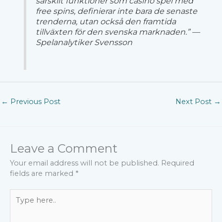
särskilt funktioner som casino spel med
free spins, definierar inte bara de senaste
trenderna, utan också den framtida
tillväxten för den svenska marknaden.” —
Spelanalytiker Svensson
←
Previous Post
Next Post
→
Leave a Comment
Your email address will not be published.
Required
fields are marked
*
Type
here..