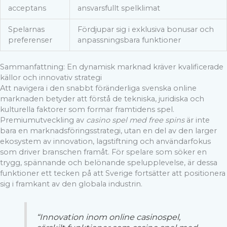
acceptans
ansvarsfullt spelklimat
Spelarnas
Fördjupar sig i exklusiva bonusar och
preferenser
anpassningsbara funktioner
Sammanfattning: En dynamisk marknad kräver kvalificerade
källor och innovativ strategi
Att navigera i den snabbt föränderliga svenska online
marknaden betyder att förstå de tekniska, juridiska och
kulturella faktorer som formar framtidens spel.
Premiumutveckling av
casino spel med free spins
är inte
bara en marknadsföringsstrategi, utan en del av den larger
ekosystem av innovation, lagstiftning och användarfokus
som driver branschen framåt. För spelare som söker en
trygg, spännande och belönande spelupplevelse, är dessa
funktioner ett tecken på att Sverige fortsätter att positionera
sig i framkant av den globala industrin.
“Innovation inom online casinospel,