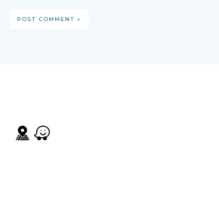
visit us
Buenos Aires Avenue
Palo Alto, Boquete,
Chiriqui Province, Republic of Panama
Contact us
WhatsApp: +507 6550-8099
E-mail: cafe@lacasitaboquete.com
Coffee shop open every day