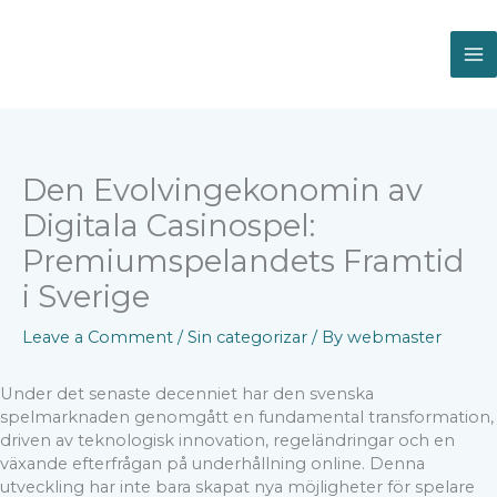
Skip
to
content
Den Evolvingekonomin av
Digitala Casinospel:
Premiumspelandets Framtid
i Sverige
Leave a Comment
/
Sin categorizar
/ By
webmaster
Under det senaste decenniet har den svenska
spelmarknaden genomgått en fundamental transformation,
driven av teknologisk innovation, regeländringar och en
växande efterfrågan på underhållning online. Denna
utveckling har inte bara skapat nya möjligheter för spelare