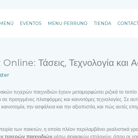
MENÚ
EVENTOS
MENU PERRUNO
TIENDA
CONTÁC
Online: Τάσεις, Τεχνολογία και 
ter
τυακών τυχερών παιχνιδιών έχουν μεταμορφώσει ριζικά το τοπίο
 σε προηγμένες πλατφόρμες και καινοτόμες τεχνολογίες. Σε αυτ
αινοτομία, την ασφάλεια και την αξιοπιστία, και πώς αυτές επη
 εμπειρία των παικτών, η οποία πλέον περιλαμβάνει ρεαλιστικά 
ών τυχερών παιχνιδιών
μέσω ψηφιακών επιλογών, όπου οι χρ