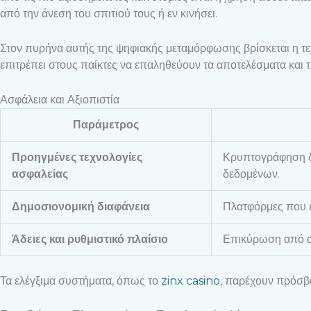
από την άνεση του σπιτιού τους ή εν κινήσει.
Στον πυρήνα αυτής της ψηφιακής μεταμόρφωσης βρίσκεται η τεχ
επιτρέπει στους παίκτες να επαληθεύουν τα αποτελέσματα και 
Ασφάλεια και Αξιοπιστία
Παράμετρος
Προηγμένες τεχνολογίες
Κρυπτογράφηση δε
ασφαλείας
δεδομένων.
Δημοσιονομική διαφάνεια
Πλατφόρμες που 
Άδειες και ρυθμιστικό πλαίσιο
Επικύρωση από αρ
Τα ελέγξιμα συστήματα, όπως το
zinx casino
, παρέχουν πρόσβα