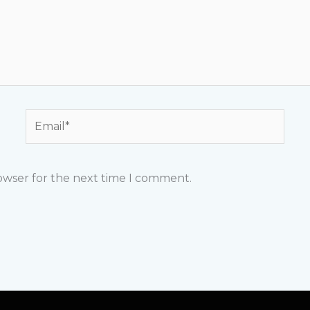
Email*
rowser for the next time I comment.