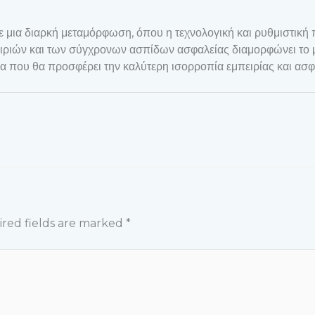
ε μια διαρκή μεταμόρφωση, όπου η τεχνολογική και ρυθμιστική 
ιών και των σύγχρονων ασπίδων ασφαλείας διαμορφώνει το μέλ
μα που θα προσφέρει την καλύτερη ισορροπία εμπειρίας και ασφ
red fields are marked
*