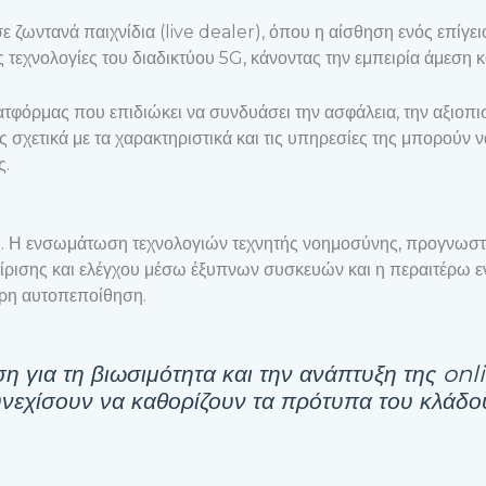
ε ζωντανά παιχνίδια (live dealer), όπου η αίσθηση ενός επίγειο
 τεχνολογίες του διαδικτύου 5G, κάνοντας την εμπειρία άμεση κ
τφόρμας που επιδιώκει να συνδυάσει την ασφάλεια, την αξιοπισ
 σχετικά με τα χαρακτηριστικά και τις υπηρεσίες της μπορούν 
ς.
δώ. Η ενσωμάτωση τεχνολογιών τεχνητής νοημοσύνης, προγνωστι
αχείρισης και ελέγχου μέσω έξυπνων συσκευών και η περαιτέρω
ερη αυτοπεποίθηση.
άση για τη βιωσιμότητα και την ανάπτυξη της onl
νεχίσουν να καθορίζουν τα πρότυπα του κλάδου