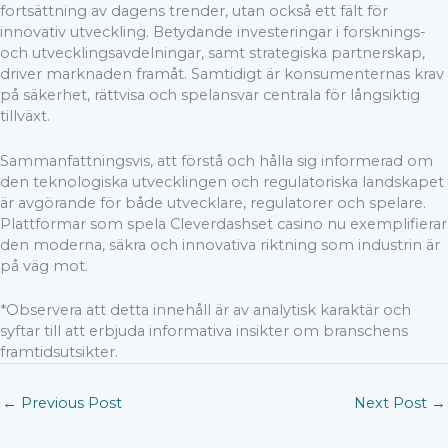
fortsättning av dagens trender, utan också ett fält för
innovativ utveckling. Betydande investeringar i forsknings-
och utvecklingsavdelningar, samt strategiska partnerskap,
driver marknaden framåt. Samtidigt är konsumenternas krav
på säkerhet, rättvisa och spelansvar centrala för långsiktig
tillväxt.
Sammanfattningsvis, att förstå och hålla sig informerad om
den teknologiska utvecklingen och regulatoriska landskapet
är avgörande för både utvecklare, regulatorer och spelare.
Plattformar som spela Cleverdashset casino nu exemplifierar
den moderna, säkra och innovativa riktning som industrin är
på väg mot.
*Observera att detta innehåll är av analytisk karaktär och
syftar till att erbjuda informativa insikter om branschens
framtidsutsikter.
←
Previous Post
Next Post
→