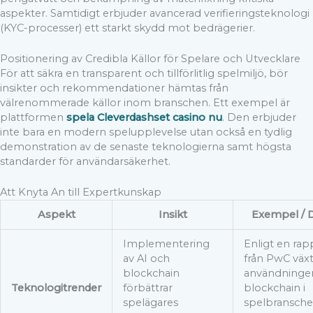
aspekter. Samtidigt erbjuder avancerad verifieringsteknologi
(KYC-processer) ett starkt skydd mot bedrägerier.
Positionering av Credibla Källor för Spelare och Utvecklare
För att säkra en transparent och tillförlitlig spelmiljö, bör
insikter och rekommendationer hämtas från
välrenommerade källor inom branschen. Ett exempel är
plattformen
spela Cleverdashset casino nu
. Den erbjuder
inte bara en modern spelupplevelse utan också en tydlig
demonstration av de senaste teknologierna samt högsta
standarder för användarsäkerhet.
Att Knyta An till Expertkunskap
Aspekt
Insikt
Exempel / 
Implementering
Enligt en rap
av AI och
från PwC väx
blockchain
användninge
Teknologitrender
förbättrar
blockchain i
spelägares
spelbransch