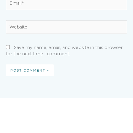
Website
Save my name, email, and website in this browser
for the next time I comment.
visit us
Buenos Aires Avenue
Palo Alto, Boquete,
Chiriqui Province, Republic of Panama