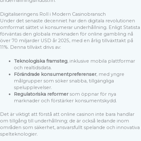
underhållningsindustrin.
Digitaliseringens Roll i Modern Casinobransch
Under det senaste decenniet har den digitala revolutionen
omformat sättet vi konsumerar underhållning. Enligt Statista
förväntas den globala marknaden för online gambling nå
över 70 miljarder USD år 2025, med en årlig tillväxttakt på
11%. Denna tillväxt drivs av:
Teknologiska framsteg
, inklusive mobila plattformar
och realtidsdata.
Förändrade konsumentpreferenser
, med yngre
målgrupper som söker snabba, tillgängliga
spelupplevelser.
Regulatoriska reformer
som öppnar för nya
marknader och förstärker konsumentskydd.
Det är viktigt att förstå att online casinon inte bara handlar
om tillgång till underhållning; de är också ledande inom
områden som säkerhet, ansvarsfullt spelande och innovativa
spelteknologier.