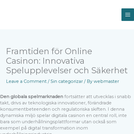
Skip
to
content
Framtiden för Online
Casinon: Innovativa
Spelupplevelser och Säkerhet
Leave a Comment
/
Sin categorizar
/ By
webmaster
Den globala spelmarknaden
fortsätter att utvecklas i snabb
takt, drivs av teknologiska innovationer, förändrade
konsumentbeteenden och regulatoriska skiften. I denna
dynamiska miljö spelar digitala casinon en central roll, inte
bara som underhållningsplattformar utan också som
exempel på digital transformation inom