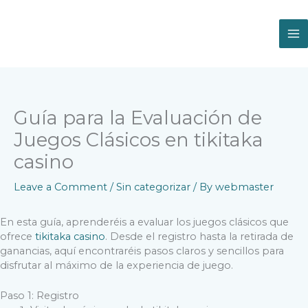
Skip
to
content
Guía para la Evaluación de
Juegos Clásicos en tikitaka
casino
Leave a Comment
/
Sin categorizar
/ By
webmaster
En esta guía, aprenderéis a evaluar los juegos clásicos que
ofrece
tikitaka casino
. Desde el registro hasta la retirada de
ganancias, aquí encontraréis pasos claros y sencillos para
disfrutar al máximo de la experiencia de juego.
Paso 1: Registro