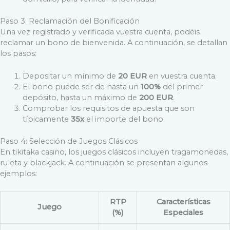
Paso 3: Reclamación del Bonificación
Una vez registrado y verificada vuestra cuenta, podéis
reclamar un bono de bienvenida. A continuación, se detallan
los pasos:
Depositar un mínimo de
20 EUR
en vuestra cuenta.
El bono puede ser de hasta un
100%
del primer
depósito, hasta un máximo de
200 EUR
.
Comprobar los requisitos de apuesta que son
típicamente
35x
el importe del bono.
Paso 4: Selección de Juegos Clásicos
En tikitaka casino, los juegos clásicos incluyen tragamonedas,
ruleta y blackjack. A continuación se presentan algunos
ejemplos:
RTP
Características
Juego
(%)
Especiales