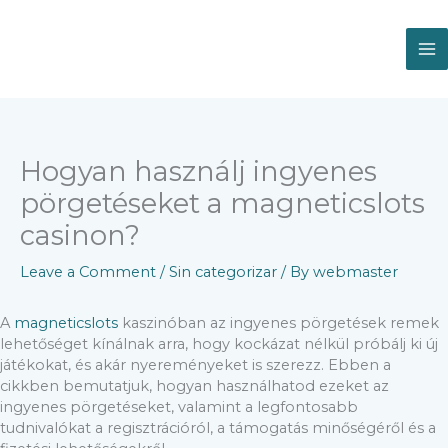
Skip
to
content
Hogyan használj ingyenes
pörgetéseket a magneticslots
casinon?
Leave a Comment
/
Sin categorizar
/ By
webmaster
A
magneticslots
kaszinóban az ingyenes pörgetések remek
lehetőséget kínálnak arra, hogy kockázat nélkül próbálj ki új
játékokat, és akár nyereményeket is szerezz. Ebben a
cikkben bemutatjuk, hogyan használhatod ezeket az
ingyenes pörgetéseket, valamint a legfontosabb
tudnivalókat a regisztrációról, a támogatás minőségéről és a