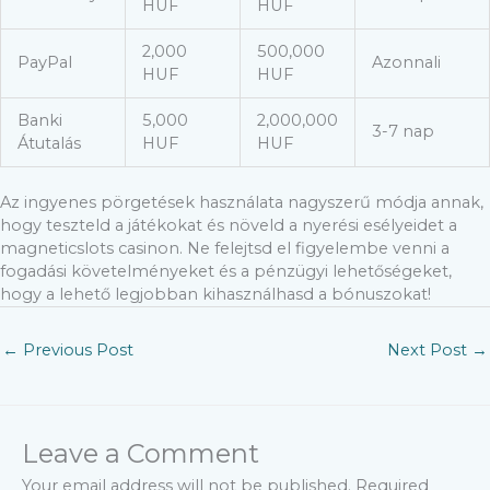
HUF
HUF
2,000
500,000
PayPal
Azonnali
HUF
HUF
Banki
5,000
2,000,000
3-7 nap
Átutalás
HUF
HUF
Az ingyenes pörgetések használata nagyszerű módja annak,
hogy teszteld a játékokat és növeld a nyerési esélyeidet a
magneticslots casinon. Ne felejtsd el figyelembe venni a
fogadási követelményeket és a pénzügyi lehetőségeket,
hogy a lehető legjobban kihasználhasd a bónuszokat!
←
Previous Post
Next Post
→
Leave a Comment
Your email address will not be published.
Required