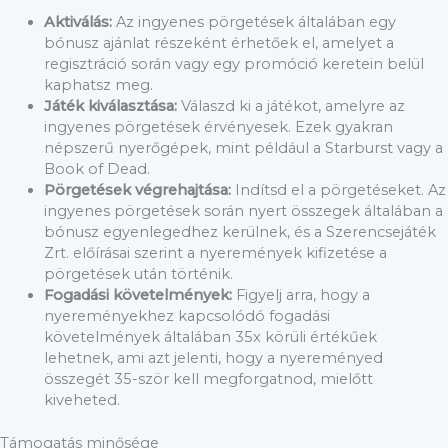
Aktiválás:
Az ingyenes pörgetések általában egy
bónusz ajánlat részeként érhetőek el, amelyet a
regisztráció során vagy egy promóció keretein belül
kaphatsz meg.
Játék kiválasztása:
Válaszd ki a játékot, amelyre az
ingyenes pörgetések érvényesek. Ezek gyakran
népszerű nyerőgépek, mint például a Starburst vagy a
Book of Dead.
Pörgetések végrehajtása:
Indítsd el a pörgetéseket. Az
ingyenes pörgetések során nyert összegek általában a
bónusz egyenlegedhez kerülnek, és a Szerencsejáték
Zrt. előírásai szerint a nyeremények kifizetése a
pörgetések után történik.
Fogadási követelmények:
Figyelj arra, hogy a
nyereményekhez kapcsolódó fogadási
követelmények általában 35x körüli értékűek
lehetnek, ami azt jelenti, hogy a nyereményed
összegét 35-ször kell megforgatnod, mielőtt
kiveheted.
Támogatás minősége