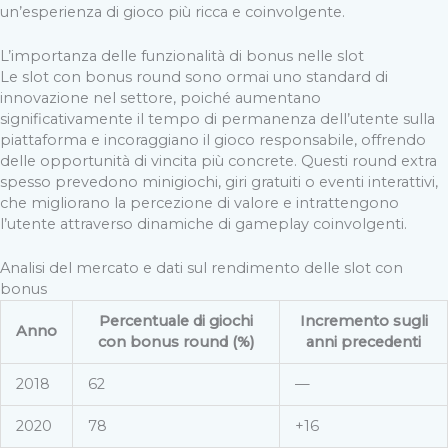
un’esperienza di gioco più ricca e coinvolgente.
L’importanza delle funzionalità di bonus nelle slot
Le slot con bonus round sono ormai uno standard di
innovazione nel settore, poiché aumentano
significativamente il tempo di permanenza dell’utente sulla
piattaforma e incoraggiano il gioco responsabile, offrendo
delle opportunità di vincita più concrete. Questi round extra
spesso prevedono minigiochi, giri gratuiti o eventi interattivi,
che migliorano la percezione di valore e intrattengono
l’utente attraverso dinamiche di gameplay coinvolgenti.
Analisi del mercato e dati sul rendimento delle slot con
bonus
Percentuale di giochi
Incremento sugli
Anno
con bonus round (%)
anni precedenti
2018
62
—
2020
78
+16