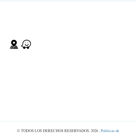
visit us
Buenos Aires Avenue
Palo Alto, Boquete,
Chiriqui Province, Republic of Panama
Contact us
WhatsApp: +507 6550-8099
E-mail: cafe@lacasitaboquete.com
Coffee shop open every day
From 10:30 a.m. to 7:00 p.m.
© TODOS LOS DERECHOS RESERVADOS. 2026 .
Políticas de