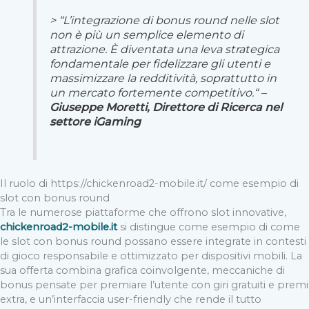
> “L’integrazione di bonus round nelle slot
non è più un semplice elemento di
attrazione. È diventata una leva strategica
fondamentale per fidelizzare gli utenti e
massimizzare la redditività, soprattutto in
un mercato fortemente competitivo.“ –
Giuseppe Moretti, Direttore di Ricerca nel
settore iGaming
Il ruolo di https://chickenroad2-mobile.it/ come esempio di
slot con bonus round
Tra le numerose piattaforme che offrono slot innovative,
chickenroad2-mobile.it
si distingue come esempio di come
le slot con bonus round possano essere integrate in contesti
di gioco responsabile e ottimizzato per dispositivi mobili. La
sua offerta combina grafica coinvolgente, meccaniche di
bonus pensate per premiare l’utente con giri gratuiti e premi
extra, e un’interfaccia user-friendly che rende il tutto