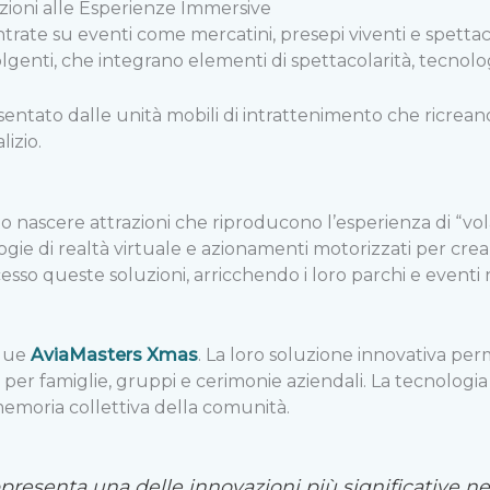
izioni alle Esperienze Immersive
trate su eventi come mercatini, presepi viventi e spettacol
nvolgenti, che integrano elementi di spettacolarità, tecnol
tato dalle unità mobili di intrattenimento che ricreano l
lizio.
o nascere attrazioni che riproducono l’esperienza di “vol
ie di realtà virtuale e azionamenti motorizzati per creare
so queste soluzioni, arricchendo i loro parchi e eventi n
ngue
AviaMasters Xmas
. La loro soluzione innovativa perme
er famiglie, gruppi e cerimonie aziendali. La tecnologia
memoria collettiva della comunità.
presenta una delle innovazioni più significative nel