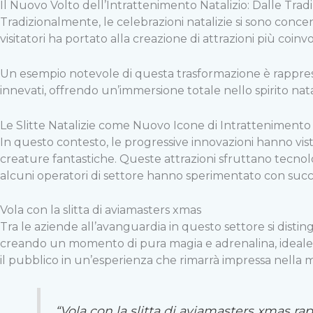
Il Nuovo Volto dell’Intrattenimento Natalizio: Dalle Trad
Tradizionalmente, le celebrazioni natalizie si sono concen
visitatori ha portato alla creazione di attrazioni più coi
Un esempio notevole di questa trasformazione è rappresen
innevati, offrendo un’immersione totale nello spirito nata
Le Slitte Natalizie come Nuovo Icone di Intrattenimento
In questo contesto, le progressive innovazioni hanno vist
creature fantastiche. Queste attrazioni sfruttano tecnolog
alcuni operatori di settore hanno sperimentato con succes
Vola con la slitta di aviamasters xmas
Tra le aziende all’avanguardia in questo settore si disti
creando un momento di pura magia e adrenalina, ideale p
il pubblico in un’esperienza che rimarrà impressa nella 
“Vola con la slitta di aviamasters xmas rap