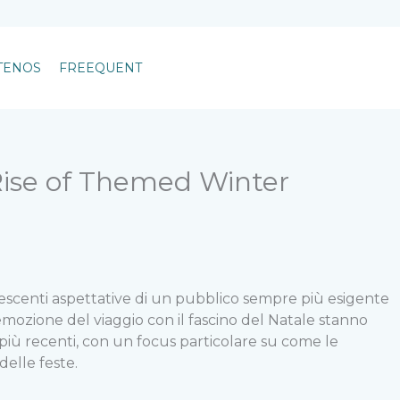
+507 6550-8099
TENOS
FREEQUENT
Rise of Themed Winter
rescenti aspettative di un pubblico sempre più esigente
emozione del viaggio con il fascino del Natale stanno
iù recenti, con un focus particolare su come le
delle feste.