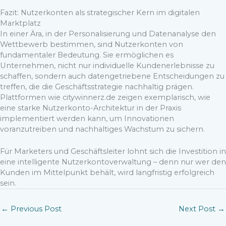
Fazit: Nutzerkonten als strategischer Kern im digitalen
Marktplatz
In einer Ära, in der Personalisierung und Datenanalyse den
Wettbewerb bestimmen, sind Nutzerkonten von
fundamentaler Bedeutung. Sie ermöglichen es
Unternehmen, nicht nur individuelle Kundenerlebnisse zu
schaffen, sondern auch datengetriebene Entscheidungen zu
treffen, die die Geschäftsstrategie nachhaltig prägen.
Plattformen wie citywinnerz.de zeigen exemplarisch, wie
eine starke Nutzerkonto-Architektur in der Praxis
implementiert werden kann, um Innovationen
voranzutreiben und nachhaltiges Wachstum zu sichern.
Für Marketers und Geschäftsleiter lohnt sich die Investition in
eine intelligente Nutzerkontoverwaltung – denn nur wer den
Kunden im Mittelpunkt behält, wird langfristig erfolgreich
sein.
←
Previous Post
Next Post
→