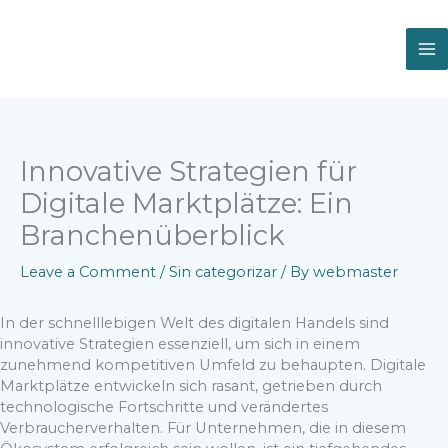
Skip
to
content
Innovative Strategien für
Digitale Marktplätze: Ein
Branchenüberblick
Leave a Comment
/
Sin categorizar
/ By
webmaster
In der schnelllebigen Welt des digitalen Handels sind
innovative Strategien essenziell, um sich in einem
zunehmend kompetitiven Umfeld zu behaupten. Digitale
Marktplätze entwickeln sich rasant, getrieben durch
technologische Fortschritte und verändertes
Verbraucherverhalten. Für Unternehmen, die in diesem