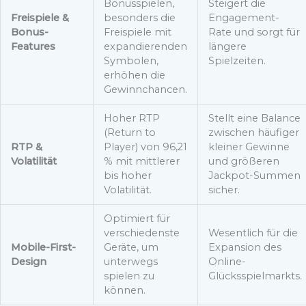
Bonusspielen,
Steigert die
Freispiele &
besonders die
Engagement-
Bonus-
Freispiele mit
Rate und sorgt für
Features
expandierenden
längere
Symbolen,
Spielzeiten.
erhöhen die
Gewinnchancen.
Hoher RTP
Stellt eine Balance
(Return to
zwischen häufiger
RTP &
Player) von 96,21
kleiner Gewinne
Volatilität
% mit mittlerer
und größeren
bis hoher
Jackpot-Summen
Volatilität.
sicher.
Optimiert für
verschiedenste
Wesentlich für die
Mobile-First-
Geräte, um
Expansion des
Design
unterwegs
Online-
spielen zu
Glücksspielmarkts.
können.