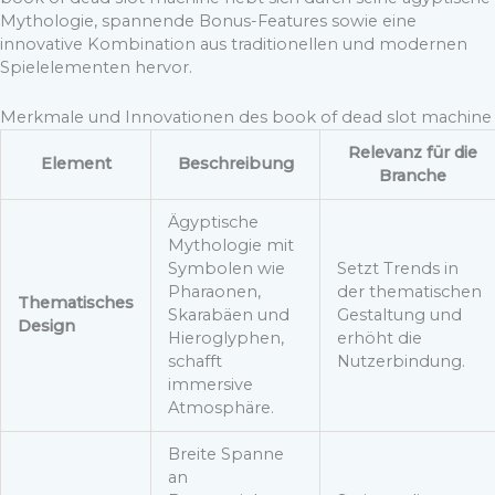
Mythologie, spannende Bonus-Features sowie eine
innovative Kombination aus traditionellen und modernen
Spielelementen hervor.
Merkmale und Innovationen des book of dead slot machine
Relevanz für die
Element
Beschreibung
Branche
Ägyptische
Mythologie mit
Symbolen wie
Setzt Trends in
Pharaonen,
der thematischen
Thematisches
Skarabäen und
Gestaltung und
Design
Hieroglyphen,
erhöht die
schafft
Nutzerbindung.
immersive
Atmosphäre.
Breite Spanne
an