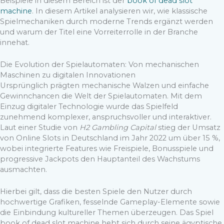
Beispiele in diesem Bereich ist der
book of dead slot
machine
. In diesem Artikel analysieren wir, wie klassische
Spielmechaniken durch moderne Trends ergänzt werden
und warum der Titel eine Vorreiterrolle in der Branche
innehat.
Die Evolution der Spielautomaten: Von mechanischen
Maschinen zu digitalen Innovationen
Ursprünglich prägten mechanische Walzen und einfache
Gewinnchancen die Welt der Spielautomaten. Mit dem
Einzug digitaler Technologie wurde das Spielfeld
zunehmend komplexer, anspruchsvoller und interaktiver.
Laut einer Studie von
H2 Gambling Capital
stieg der Umsatz
von Online Slots in Deutschland im Jahr 2022 um über 15 %,
wobei integrierte Features wie Freispiele, Bonusspiele und
progressive Jackpots den Hauptanteil des Wachstums
ausmachten.
Hierbei gilt, dass die besten Spiele den Nutzer durch
hochwertige Grafiken, fesselnde Gameplay-Elemente sowie
die Einbindung kultureller Themen überzeugen. Das Spiel
book of dead slot machine hebt sich durch seine ägyptische