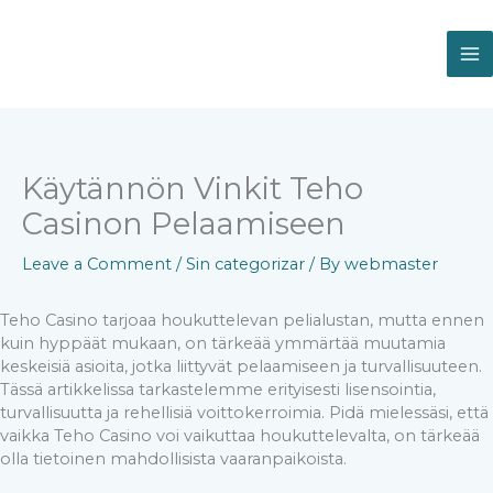
Skip
to
content
Käytännön Vinkit Teho
Casinon Pelaamiseen
Leave a Comment
/
Sin categorizar
/ By
webmaster
Teho Casino tarjoaa houkuttelevan pelialustan, mutta ennen
kuin hyppäät mukaan, on tärkeää ymmärtää muutamia
keskeisiä asioita, jotka liittyvät pelaamiseen ja turvallisuuteen.
Tässä artikkelissa tarkastelemme erityisesti lisensointia,
turvallisuutta ja rehellisiä voittokerroimia. Pidä mielessäsi, että
vaikka Teho Casino voi vaikuttaa houkuttelevalta, on tärkeää
olla tietoinen mahdollisista vaaranpaikoista.