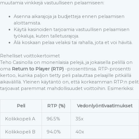
muutamia vinkkejä vastuulliseen pelaamiseen:
Asenna aikarajoja ja budjetteja ennen pelaamisen
aloittamista.
Käytä kasinoiden tarjoamia vastuullisen pelaamisen
työkaluja, kuten talletusrajoja.
Älä koskaan pelaa velaksi tai rahalla, jota et voi hävitä.
Rehelliset voittokertoimet
Teho Casinolla on monenlaisia pelejä, ja jokaisella pelillä on
oma
Return to Player (RTP)
-prosenttinsa. RTP-prosentti
kertoo, kuinka paljon tietty peli palauttaa pelaajille pitkällä
aikavälillä. Yleinen käytäntö on, että korkeamman RTP:n pelit
tarjoavat paremmat mahdollisuudet voittoihin. Esimerkiksi:
Peli
RTP (%)
Vedonlyöntivaatimukset
Kolikkopeli A
96.5%
35x
Kolikkopeli B
94.0%
40x