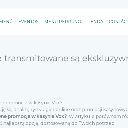
MENÚ
EVENTOS
MENU PERRUNO
TIENDA
CONTÁC
e transmitowane są ekskluzyw
ne promocje w kasynie Vox?
ję się analizą rynku gier online oraz promocji kasynowyc
wne promocje w kasynie Vox?
. W artykule porównam róż
najlepszą opcję, dostosowaną do Twoich potrzeb.