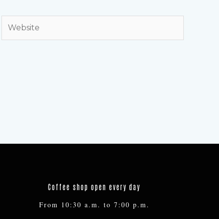
Website
Coffee shop open every day
From 10:30 a.m. to 7:00 p.m.