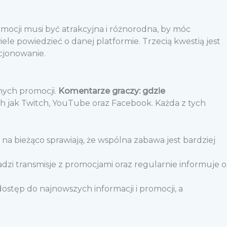
mocji musi być atrakcyjna i różnorodna, by móc
le powiedzieć o danej platformie. Trzecią kwestią jest
cjonowanie.
nych promocji.
Komentarze graczy: gdzie
h jak Twitch, YouTube oraz Facebook. Każda z tych
 na bieżąco sprawiają, że wspólna zabawa jest bardziej
dzi transmisje z promocjami oraz regularnie informuje o
ostęp do najnowszych informacji i promocji, a