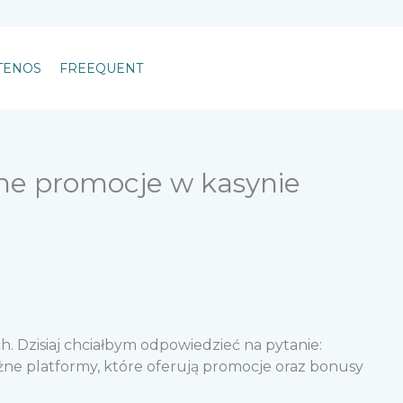
+507 6550-8099
TENOS
FREEQUENT
ne promocje w kasynie
h. Dzisiaj chciałbym odpowiedzieć na pytanie:
ne platformy, które oferują promocje oraz bonusy