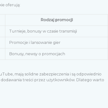
ie oferują:
Rodzaj promocji
Turnieje, bonusy w czasie transmisji
Promocje i lansowanie gier
Bonusy, newsy o promocjach
uTube, mają solidne zabezpieczenia i są odpowiednio
 dodawania treści przez użytkowników. Dlatego warto