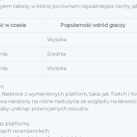
yłem tabelę, w której porównam najważniejsze cechy, jak
ć w czasie
Popularność wśród graczy
Wysoka
nia
Średnia
nia
Wysoka
rm
iektóre z wymienionych platform, takie jak Twitch i Yo
wa narażony na różne nadużycia ze względu na łatwość
e, aby uniknąć potencjalnych oszustw.
az platformy.
wisach recenzenckich.