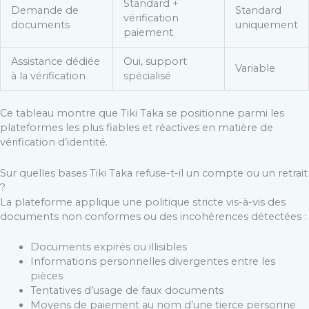
Standard +
Demande de
Standard
vérification
documents
uniquement
paiement
Assistance dédiée
Oui, support
Variable
à la vérification
spécialisé
Ce tableau montre que Tiki Taka se positionne parmi les
plateformes les plus fiables et réactives en matière de
vérification d’identité.
Sur quelles bases Tiki Taka refuse-t-il un compte ou un retrait
?
La plateforme applique une politique stricte vis-à-vis des
documents non conformes ou des incohérences détectées :
Documents expirés ou illisibles
Informations personnelles divergentes entre les
pièces
Tentatives d’usage de faux documents
Moyens de paiement au nom d’une tierce personne