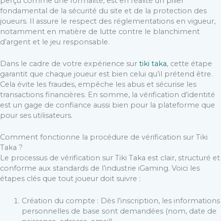
perçu comme une formalité, est en réalité un pilier
fondamental de la sécurité du site et de la protection des
joueurs. Il assure le respect des réglementations en vigueur,
notamment en matière de lutte contre le blanchiment
d’argent et le jeu responsable.
Dans le cadre de votre expérience sur
tiki taka
, cette étape
garantit que chaque joueur est bien celui qu’il prétend être.
Cela évite les fraudes, empêche les abus et sécurise les
transactions financières. En somme, la vérification d’identité
est un gage de confiance aussi bien pour la plateforme que
pour ses utilisateurs.
Comment fonctionne la procédure de vérification sur Tiki
Taka ?
Le processus de vérification sur Tiki Taka est clair, structuré et
conforme aux standards de l’industrie iGaming. Voici les
étapes clés que tout joueur doit suivre :
Création du compte : Dès l’inscription, les informations
personnelles de base sont demandées (nom, date de