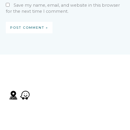
Save my name, email, and website in this browser
for the next time I comment.
visit us
Buenos Aires Avenue
Palo Alto, Boquete,
Chiriqui Province, Republic of Panama
Contact us
WhatsApp: +507 6550-8099
E-mail: cafe@lacasitaboquete.com