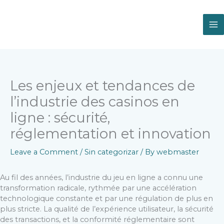
Skip
to
content
Les enjeux et tendances de
l’industrie des casinos en
ligne : sécurité,
réglementation et innovation
Leave a Comment
/
Sin categorizar
/ By
webmaster
Au fil des années, l’industrie du jeu en ligne a connu une
transformation radicale, rythmée par une accélération
technologique constante et par une régulation de plus en
plus stricte. La qualité de l’expérience utilisateur, la sécurité
des transactions, et la conformité réglementaire sont