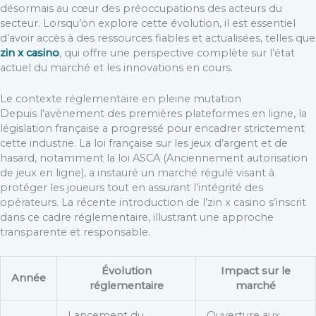
désormais au cœur des préoccupations des acteurs du
secteur. Lorsqu’on explore cette évolution, il est essentiel
d’avoir accès à des ressources fiables et actualisées, telles que
zin x casino
, qui offre une perspective complète sur l’état
actuel du marché et les innovations en cours.
Le contexte réglementaire en pleine mutation
Depuis l’avènement des premières plateformes en ligne, la
législation française a progressé pour encadrer strictement
cette industrie. La loi française sur les jeux d’argent et de
hasard, notamment la loi ASCA (Anciennement autorisation
de jeux en ligne), a instauré un marché régulé visant à
protéger les joueurs tout en assurant l’intégrité des
opérateurs. La récente introduction de l’zin x casino s’inscrit
dans ce cadre réglementaire, illustrant une approche
transparente et responsable.
Évolution
Impact sur le
Année
réglementaire
marché
Lancement du
Ouverture aux