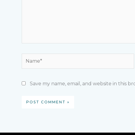
Name*
Save my name, email, and website in this b