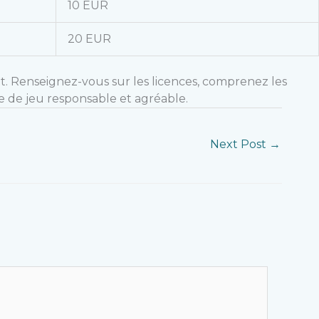
10 EUR
20 EUR
ant. Renseignez-vous sur les licences, comprenez les
e de jeu responsable et agréable.
Next Post
→