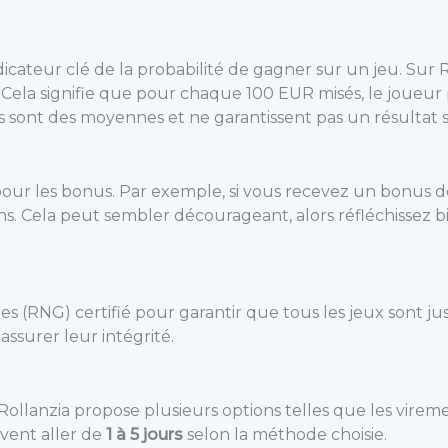
cateur clé de la probabilité de gagner sur un jeu. Sur Rol
 Cela signifie que pour chaque 100 EUR misés, le joueur
 sont des moyennes et ne garantissent pas un résultat su
 pour les bonus. Par exemple, si vous recevez un bonus
ns. Cela peut sembler décourageant, alors réfléchissez 
s (RNG) certifié pour garantir que tous les jeux sont just
assurer leur intégrité.
llanzia propose plusieurs options telles que les viremen
uvent aller de
1 à 5 jours
selon la méthode choisie.