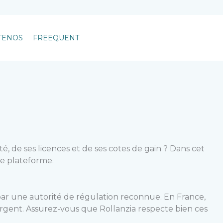
+507 6550-8099
TENOS
FREEQUENT
té, de ses licences et de ses cotes de gain ? Dans cet
te plateforme.
ée par une autorité de régulation reconnue. En France,
’argent. Assurez-vous que Rollanzia respecte bien ces