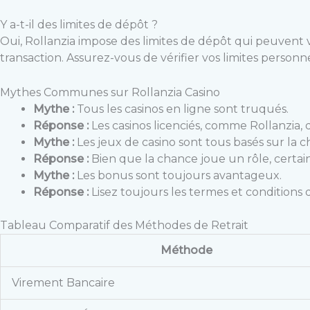
Y a-t-il des limites de dépôt ?
Oui, Rollanzia impose des limites de dépôt qui peuvent v
transaction. Assurez-vous de vérifier vos limites person
Mythes Communes sur Rollanzia Casino
Mythe :
Tous les casinos en ligne sont truqués.
Réponse :
Les casinos licenciés, comme Rollanzia, 
Mythe :
Les jeux de casino sont tous basés sur la c
Réponse :
Bien que la chance joue un rôle, cert
Mythe :
Les bonus sont toujours avantageux.
Réponse :
Lisez toujours les termes et conditions d
Tableau Comparatif des Méthodes de Retrait
Méthode
Virement Bancaire