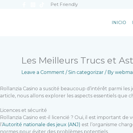
Skip
Pet Friendly
to
content
INICIO
Les Meilleurs Trucs et As
Leave a Comment
/
Sin categorizar
/ By
webmas
Rollanzia Casino a suscité beaucoup d’intérêt parmi les j
article, nous allons explorer les aspects essentiels que
Licences et sécurité
Rollanzia Casino est-il licencié ? Oui, il est important d
l’
Autorité nationale des jeux (ANJ)
est l’organisme chargé
normes pour éviter des problèmes potentiels.