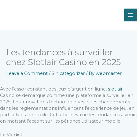
Skip
to
content
Les tendances à surveiller
chez Slotlair Casino en 2025
Leave a Comment
/
Sin categorizar
/ By
webmaster
Avec l’essor constant des jeux d’argent en ligne,
slotlair
Casino se démarque comme une plateforme à surveiller en
2025. Les innovations technologiques et les changements
dans les réglementations influencent l’expérience de jeu, en
particulier sur mobile. Cet article évalue les tendances à venir,
en mettant l’accent sur l’expérience utilisateur mobile.
Le Verdict