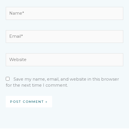
Name*
Email*
Website
Save my name, email, and website in this browser
for the next time I comment.