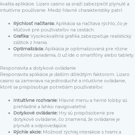
kvalita aplikácie. Lizaro casino sa snaží zabezpečiť plynulé a
intuitívne používanie. Medzi hlavné charakteristiky patrí:
Rýchlosť načítania:
Aplikácia sa načítava rýchlo, čo je
kľúčové pre používateľov na cestách.
Grafika:
Vysokokvalitná grafika zabezpečuje realistický
zážitok z hrania.
Optimalizácia:
Aplikácia je optimalizovaná pre rôzne
mobilné zariadenia, či už ide o smartfóny alebo tablety.
Responsivita a dotykové ovládanie
Responsivita aplikácie je ďalším dôležitým faktorom. Lizaro
casino sa zameriava na jednoduché a intuitívne ovládanie,
ktoré sa prispôsobuje potrebám používateľov:
Intuitívne rozhranie:
Hlavné menu a herné lobby sú
prehľadné a ľahko navigovateľné.
Dotykové ovládanie:
Hry sú prispôsobené pre
dotykové ovládanie, čo znamená, že ovládanie je
plynulé a odpovedajúce.
Rýchle akcie:
Možnosť rýchlej interakcie s hrami a