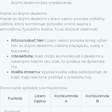
živými dealermi bez oneskorenia.
Hranie so živými dealermi
Hranie so živými dealermi v lizaro casino ponúka unikátny
zážitok, ktorý kombinuje pohodlie online kasína s
atmosférou fyzického kasína. Tu sú kľúčové vlastnosti:
Rôznorodosť hier:
Lizaro casino ponúka široký výber
hier so živými dealermi, vrátane blackjacku, rulety a
baccaratu.
Interaktivita:
Hráči môžu komunikovať s dealermi a
ostatnými hráčmi cez chat, čo pridáva na dynamike
hry.
Kvalita streamu:
Vysoká kvalita videa zabezpečuje, že
hráči majú real-time prehľad o priebehu hry.
Porovnanie aplikácie s konkurenciou
Lizaro
Konkurencia
Konkurencia
Funkcia
Casino
A
B
Rýchlosť