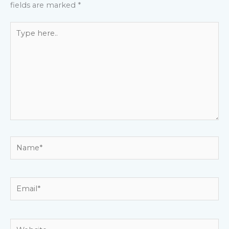
fields are marked
*
Type
here..
Name*
Email*
Website