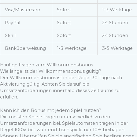
Visa/Mastercard
Sofort
1-3 Werktage
PayPal
Sofort
24 Stunden
Skrill
Sofort
24 Stunden
Banküberweisung
1-3 Werktage
3-5 Werktage
Häufige Fragen zum Willkommensbonus
Wie lange ist der Willkommensbonus gültig?
Der Willkommensbonus ist in der Regel 30 Tage nach
Aktivierung gültig. Achten Sie darauf, die
Umsatzanforderungen innerhalb dieses Zeitraums zu
erfüllen.
Kann ich den Bonus mit jedem Spiel nutzen?
Die meisten Spiele tragen unterschiedlich zu den
Umsatzanforderungen bei. Spielautomaten tragen in der
Regel 100% bei, während Tischspiele nur 10% beitragen
können. Überprüfen Sie die spezifischen Spielbedingungen