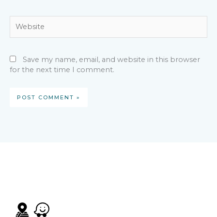
Website
Save my name, email, and website in this browser
for the next time I comment.
visit us
Buenos Aires Avenue
Palo Alto, Boquete,
Chiriqui Province, Republic of Panama