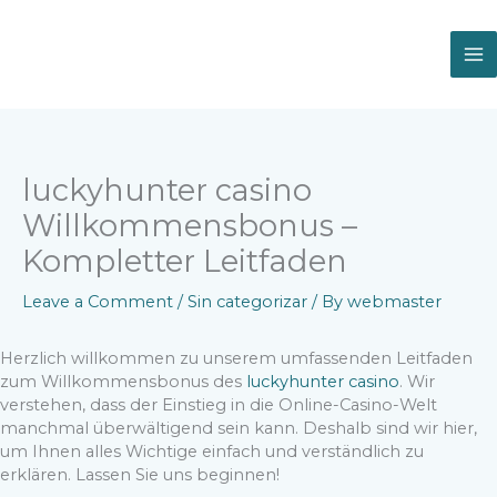
Skip
to
content
luckyhunter casino
Willkommensbonus –
Kompletter Leitfaden
Leave a Comment
/
Sin categorizar
/ By
webmaster
Herzlich willkommen zu unserem umfassenden Leitfaden
zum Willkommensbonus des
luckyhunter casino
. Wir
verstehen, dass der Einstieg in die Online-Casino-Welt
manchmal überwältigend sein kann. Deshalb sind wir hier,
um Ihnen alles Wichtige einfach und verständlich zu
erklären. Lassen Sie uns beginnen!