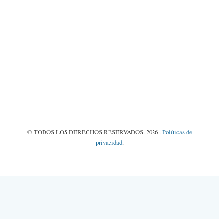
Contact us
WhatsApp: +507 6550-8099
E-mail: cafe@lacasitaboquete.com
Coffee shop open every day
From 10:30 a.m. to 7:00 p.m.
© TODOS LOS DERECHOS RESERVADOS. 2026 .
Políticas de
privacidad
.