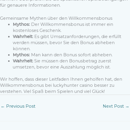
für genauere Informationen.
Gemeinsame Mythen über den Willkommensbonus
Mythos:
Der Willkommensbonus ist immer ein
kostenloses Geschenk.
Wahrheit:
Es gibt Umsatzanforderungen, die erfüllt
werden müssen, bevor Sie den Bonus abheben
können.
Mythos:
Man kann den Bonus sofort abheben.
Wahrheit:
Sie müssen den Bonusbetrag zuerst
umsetzen, bevor eine Auszahlung möglich ist.
Wir hoffen, dass dieser Leitfaden Ihnen geholfen hat, den
Willkommensbonus bei luckyhunter casino besser zu
verstehen. Viel Spaß beim Spielen und viel Glück!
←
Previous Post
Next Post
→