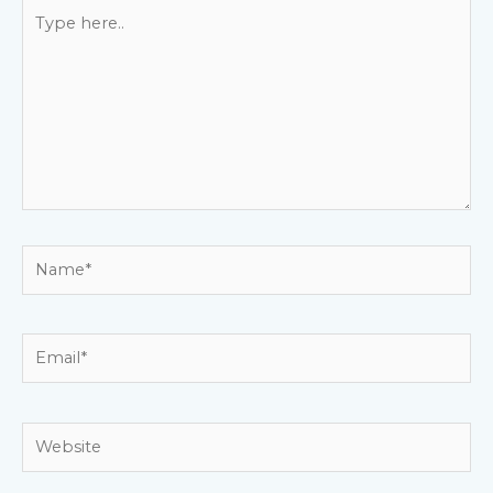
Type
here..
Name*
Email*
Website