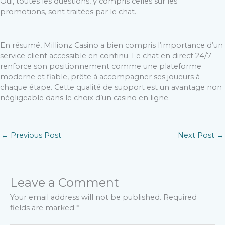
Oui, toutes les questions, y compris celles sur les
promotions, sont traitées par le chat.
En résumé, Millionz Casino a bien compris l’importance d’un
service client accessible en continu. Le chat en direct 24/7
renforce son positionnement comme une plateforme
moderne et fiable, prête à accompagner ses joueurs à
chaque étape. Cette qualité de support est un avantage non
négligeable dans le choix d’un casino en ligne.
←
Previous Post
Next Post
→
Leave a Comment
Your email address will not be published.
Required
fields are marked
*