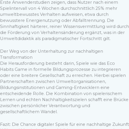
Erste Anwenderstudien zeigen, dass Nutzer nach einem
Spielintervall von 4 Wochen durchschnittlich 25% mehr
umweltbewusstes Verhalten aufweisen, etwa durch
bewusstere Energienutzung oder Abfalltrennung. Die
Sinnhaftigkeit härterer, reiner Wissensvermittlung wird durch
die Förderung von Verhaltensänderung ergänzt, was in der
Umweltdidaktik als paradigmatischer Fortschritt gilt.
Der Weg von der Unterhaltung zur nachhaltigen
Transformation
Die Herausforderung besteht darin, Spiele wie das Eco
Habits Game in formelle Bildungsprozesse zu integrieren
oder eine breitere Gesellschaft zu erreichen. Hierbei spielen
Partnerschaften zwischen Umweltorganisationen,
Bildungsinstitutionen und Gaming-Entwicklern eine
entscheidende Rolle. Die Kombination von spielerischem
Lernen und echten Nachhaltigkeitszielen schafft eine Brücke
zwischen persönlicher Verantwortung und
gesellschaftlichem Wandel.
Fazit: Die Chance digitaler Spiele für eine nachhaltige Zukunft