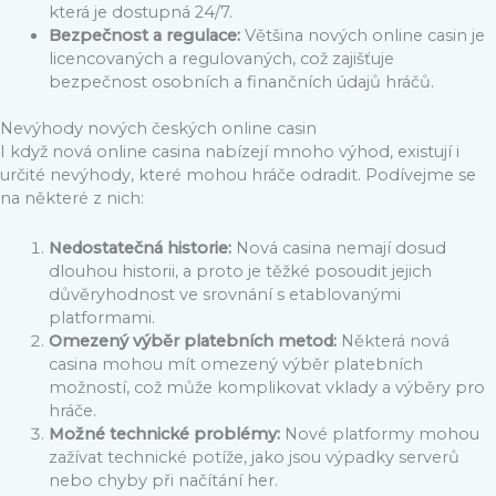
která je dostupná 24/7.
Bezpečnost a regulace:
Většina nových online casin je
licencovaných a regulovaných, což zajišťuje
bezpečnost osobních a finančních údajů hráčů.
Nevýhody nových českých online casin
I když nová online casina nabízejí mnoho výhod, existují i
určité nevýhody, které mohou hráče odradit. Podívejme se
na některé z nich:
Nedostatečná historie:
Nová casina nemají dosud
dlouhou historii, a proto je těžké posoudit jejich
důvěryhodnost ve srovnání s etablovanými
platformami.
Omezený výběr platebních metod:
Některá nová
casina mohou mít omezený výběr platebních
možností, což může komplikovat vklady a výběry pro
hráče.
Možné technické problémy:
Nové platformy mohou
zažívat technické potíže, jako jsou výpadky serverů
nebo chyby při načítání her.