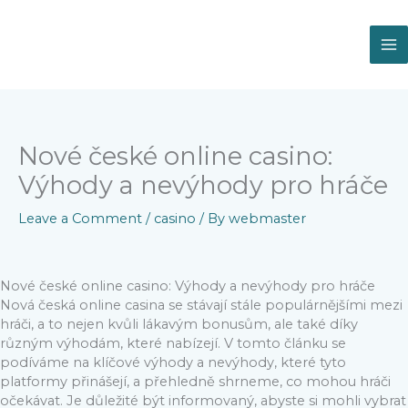
Skip
to
content
Nové české online casino:
Výhody a nevýhody pro hráče
Leave a Comment
/
casino
/ By
webmaster
Nové české online casino: Výhody a nevýhody pro hráče
Nová česká online casina se stávají stále populárnějšími mezi
hráči, a to nejen kvůli lákavým bonusům, ale také díky
různým výhodám, které nabízejí. V tomto článku se
podíváme na klíčové výhody a nevýhody, které tyto
platformy přinášejí, a přehledně shrneme, co mohou hráči
očekávat. Je důležité být informovaný, abyste si mohli vybrat