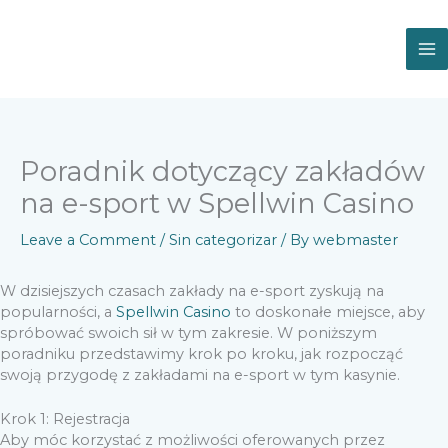
Skip
to
content
Poradnik dotyczący zakładów
na e-sport w Spellwin Casino
Leave a Comment
/
Sin categorizar
/ By
webmaster
W dzisiejszych czasach zakłady na e-sport zyskują na
popularności, a
Spellwin Casino
to doskonałe miejsce, aby
spróbować swoich sił w tym zakresie. W poniższym
poradniku przedstawimy krok po kroku, jak rozpocząć
swoją przygodę z zakładami na e-sport w tym kasynie.
Krok 1: Rejestracja
Aby móc korzystać z możliwości oferowanych przez