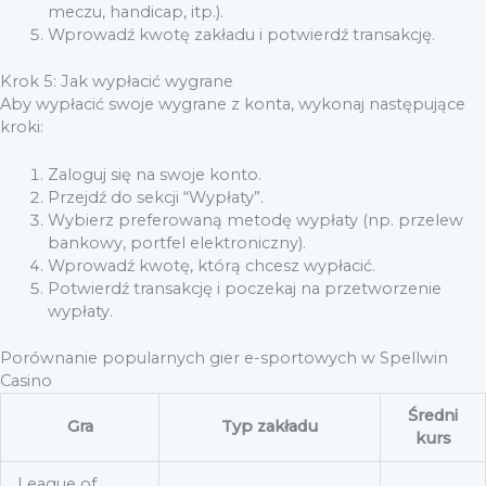
meczu, handicap, itp.).
Wprowadź kwotę zakładu i potwierdź transakcję.
Krok 5: Jak wypłacić wygrane
Aby wypłacić swoje wygrane z konta, wykonaj następujące
kroki:
Zaloguj się na swoje konto.
Przejdź do sekcji “Wypłaty”.
Wybierz preferowaną metodę wypłaty (np. przelew
bankowy, portfel elektroniczny).
Wprowadź kwotę, którą chcesz wypłacić.
Potwierdź transakcję i poczekaj na przetworzenie
wypłaty.
Porównanie popularnych gier e-sportowych w Spellwin
Casino
Średni
Gra
Typ zakładu
kurs
League of