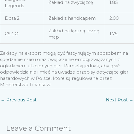
Zakład na zwycięzcę
1.85
Legends
Dota 2
Zakład z handicapem
2.00
Zakład na łączną liczbę
CS:GO
1.75
map
Zakłady na e-sport mogą być fascynującym sposobem na
spędzenie czasu oraz zwiększenie emocji związanych z
oglądaniem ulubionych gier. Pamiętaj jednak, aby grać
odpowiedzialnie i mieć na uwadze przepisy dotyczące gier
hazardowych w Polsce, które są regulowane przez
Ministerstwo Finansów.
←
Previous Post
Next Post
→
Leave a Comment