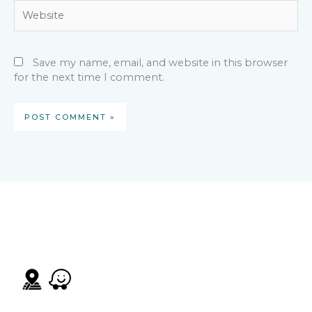
Website
Save my name, email, and website in this browser
for the next time I comment.
visit us
Buenos Aires Avenue
Palo Alto, Boquete,
Chiriqui Province, Republic of Panama
Contact us