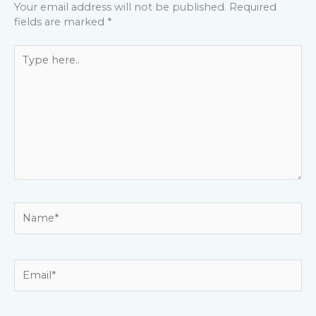
Your email address will not be published.
Required
fields are marked
*
Type
here..
Name*
Email*