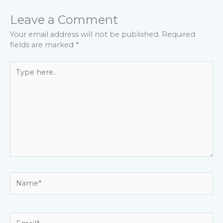
Leave a Comment
Your email address will not be published.
Required
fields are marked
*
Type
here..
Name*
Email*