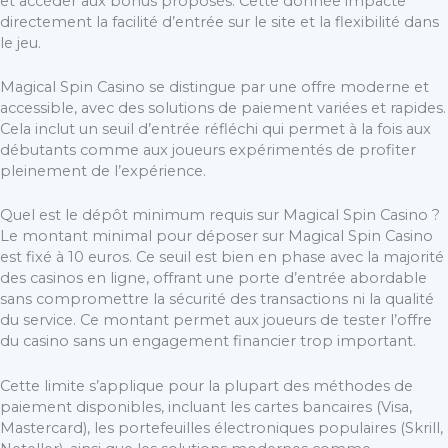
et accéder aux bonus proposés. Cette donnée impacte
directement la facilité d’entrée sur le site et la flexibilité dans
le jeu.
Magical Spin Casino se distingue par une offre moderne et
accessible, avec des solutions de paiement variées et rapides.
Cela inclut un seuil d’entrée réfléchi qui permet à la fois aux
débutants comme aux joueurs expérimentés de profiter
pleinement de l’expérience.
Quel est le dépôt minimum requis sur Magical Spin Casino ?
Le montant minimal pour déposer sur Magical Spin Casino
est fixé à 10 euros. Ce seuil est bien en phase avec la majorité
des casinos en ligne, offrant une porte d’entrée abordable
sans compromettre la sécurité des transactions ni la qualité
du service. Ce montant permet aux joueurs de tester l’offre
du casino sans un engagement financier trop important.
Cette limite s’applique pour la plupart des méthodes de
paiement disponibles, incluant les cartes bancaires (Visa,
Mastercard), les portefeuilles électroniques populaires (Skrill,