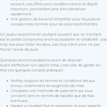
souvent, ces offres sont conditionnées à ce dépôt
minimum, permettant ainsi d’en bénéficier
rapidement.
Une gestion de bankroll simplifiée pour les joueurs
occasionnels comme pour les plus expérimentés.
Un joueur expérimenté souligne souvent que ce montant
est le parfait compromis entre accessibilité et crédibilité : pas
trop bas pour éviter les abus, pas trop élevé pour ne pas
freiner l’envie de jouer.
Quelques recommandations avant de déposer
Avant d’effectuer son dépôt initial, il est utile de garder en
tête ces quelques conseils pratiques :
Vérifiez toujours les termes et conditions liés aux
bonus, notamment les exigences de mise.
Choisissez une méthode de paiement qui vous
convient, tant en termes de rapidité que de frais
éventuels.
Gardez un budget fixé et respectez-le pour garantir