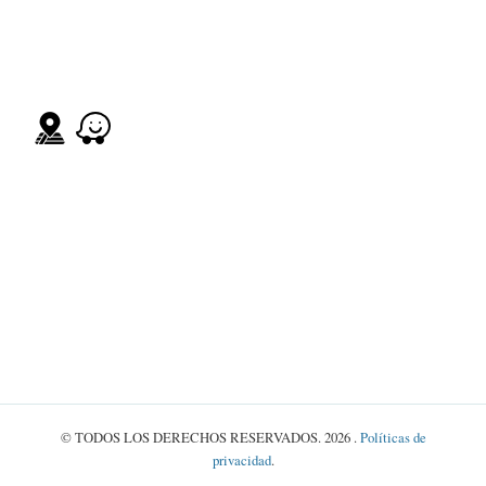
visit us
Buenos Aires Avenue
Palo Alto, Boquete,
Chiriqui Province, Republic of Panama
Contact us
WhatsApp: +507 6550-8099
E-mail: cafe@lacasitaboquete.com
Coffee shop open every day
From 10:30 a.m. to 7:00 p.m.
© TODOS LOS DERECHOS RESERVADOS. 2026 .
Políticas de
privacidad
.