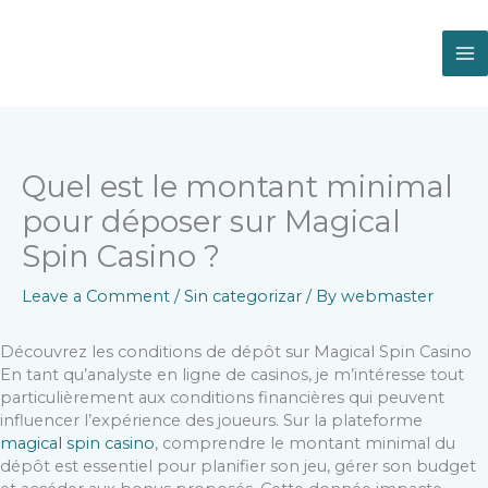
Skip
to
content
Quel est le montant minimal
pour déposer sur Magical
Spin Casino ?
Leave a Comment
/
Sin categorizar
/ By
webmaster
Découvrez les conditions de dépôt sur Magical Spin Casino
En tant qu’analyste en ligne de casinos, je m’intéresse tout
particulièrement aux conditions financières qui peuvent
influencer l’expérience des joueurs. Sur la plateforme
magical spin casino
, comprendre le montant minimal du
dépôt est essentiel pour planifier son jeu, gérer son budget