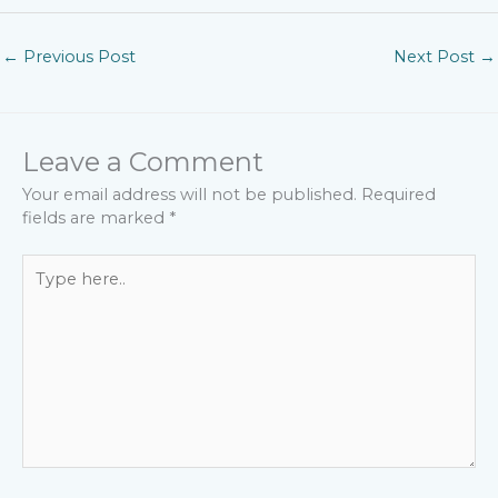
←
Previous Post
Next Post
→
Leave a Comment
Your email address will not be published.
Required
fields are marked
*
Type
here..