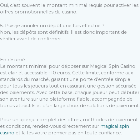
Oui, c’est souvent le montant minimal requis pour activer les
offres promotionnelles du casino.
5. Puis-je annuler un dépôt une fois effectué ?
Non, les dépôts sont définitifs. Il est donc important de
vérifier avant de confirmer.
En résumé
Le montant minimal pour déposer sur Magical Spin Casino
est clair et accessible : 10 euros. Cette limite, conforme aux
standards du marché, garantit une porte d’entrée simple
pour tous les joueurs tout en assurant une gestion sécurisée
des paiements. Avec cette base, chaque joueur peut débuter
son aventure sur une plateforme fiable, accompagnée de
bonus attractifs et d’un large choix de solutions de paiement.
Pour un aperçu complet des offres, méthodes de paiement
et conditions, rendez-vous directement sur
magical spin
casino
et faites votre premier pas en toute confiance.