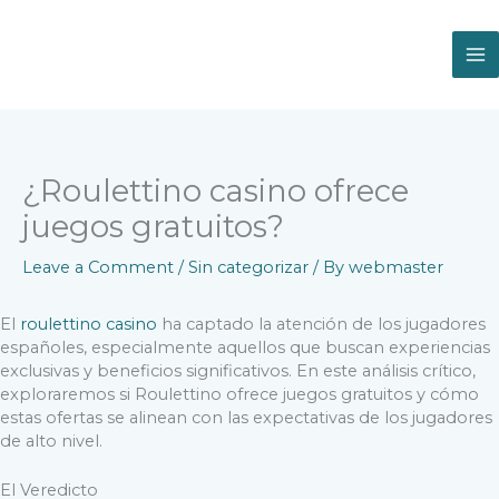
Skip
to
content
¿Roulettino casino ofrece
juegos gratuitos?
Leave a Comment
/
Sin categorizar
/ By
webmaster
El
roulettino casino
ha captado la atención de los jugadores
españoles, especialmente aquellos que buscan experiencias
exclusivas y beneficios significativos. En este análisis crítico,
exploraremos si Roulettino ofrece juegos gratuitos y cómo
estas ofertas se alinean con las expectativas de los jugadores
de alto nivel.
El Veredicto