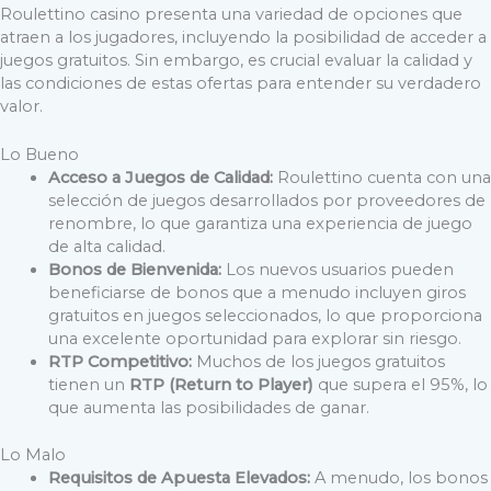
Roulettino casino presenta una variedad de opciones que
atraen a los jugadores, incluyendo la posibilidad de acceder a
juegos gratuitos. Sin embargo, es crucial evaluar la calidad y
las condiciones de estas ofertas para entender su verdadero
valor.
Lo Bueno
Acceso a Juegos de Calidad:
Roulettino cuenta con una
selección de juegos desarrollados por proveedores de
renombre, lo que garantiza una experiencia de juego
de alta calidad.
Bonos de Bienvenida:
Los nuevos usuarios pueden
beneficiarse de bonos que a menudo incluyen giros
gratuitos en juegos seleccionados, lo que proporciona
una excelente oportunidad para explorar sin riesgo.
RTP Competitivo:
Muchos de los juegos gratuitos
tienen un
RTP (Return to Player)
que supera el 95%, lo
que aumenta las posibilidades de ganar.
Lo Malo
Requisitos de Apuesta Elevados:
A menudo, los bonos