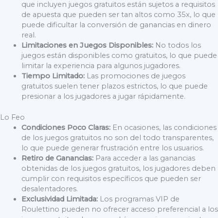
que incluyen juegos gratuitos están sujetos a requisitos
de apuesta que pueden ser tan altos como 35x, lo que
puede dificultar la conversión de ganancias en dinero
real.
Limitaciones en Juegos Disponibles:
No todos los
juegos están disponibles como gratuitos, lo que puede
limitar la experiencia para algunos jugadores.
Tiempo Limitado:
Las promociones de juegos
gratuitos suelen tener plazos estrictos, lo que puede
presionar a los jugadores a jugar rápidamente.
Lo Feo
Condiciones Poco Claras:
En ocasiones, las condiciones
de los juegos gratuitos no son del todo transparentes,
lo que puede generar frustración entre los usuarios.
Retiro de Ganancias:
Para acceder a las ganancias
obtenidas de los juegos gratuitos, los jugadores deben
cumplir con requisitos específicos que pueden ser
desalentadores.
Exclusividad Limitada:
Los programas VIP de
Roulettino pueden no ofrecer acceso preferencial a los