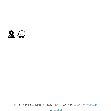
visit us
Buenos Aires Avenue
Palo Alto, Boquete,
Chiriqui Province, Republic of Panama
Contact us
WhatsApp: +507 6550-8099
E-mail: cafe@lacasitaboquete.com
Coffee shop open every day
From 10:30 a.m. to 7:00 p.m.
© TODOS LOS DERECHOS RESERVADOS. 2026 .
Políticas de
privacidad
.