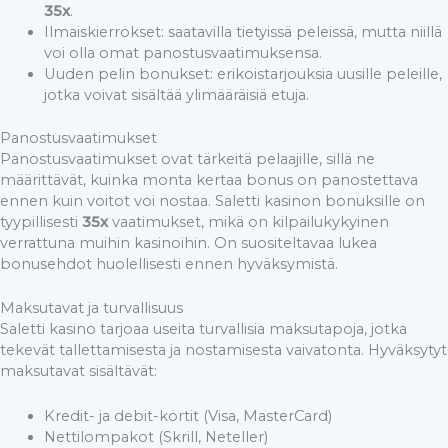
35x
.
Ilmaiskierrokset: saatavilla tietyissä peleissä, mutta niillä
voi olla omat panostusvaatimuksensa.
Uuden pelin bonukset: erikoistarjouksia uusille peleille,
jotka voivat sisältää ylimääräisiä etuja.
Panostusvaatimukset
Panostusvaatimukset ovat tärkeitä pelaajille, sillä ne
määrittävät, kuinka monta kertaa bonus on panostettava
ennen kuin voitot voi nostaa. Saletti kasinon bonuksille on
tyypillisesti
35x
vaatimukset, mikä on kilpailukykyinen
verrattuna muihin kasinoihin. On suositeltavaa lukea
bonusehdot huolellisesti ennen hyväksymistä.
Maksutavat ja turvallisuus
Saletti kasino tarjoaa useita turvallisia maksutapoja, jotka
tekevät tallettamisesta ja nostamisesta vaivatonta. Hyväksytyt
maksutavat sisältävät:
Kredit- ja debit-kortit (Visa, MasterCard)
Nettilompakot (Skrill, Neteller)