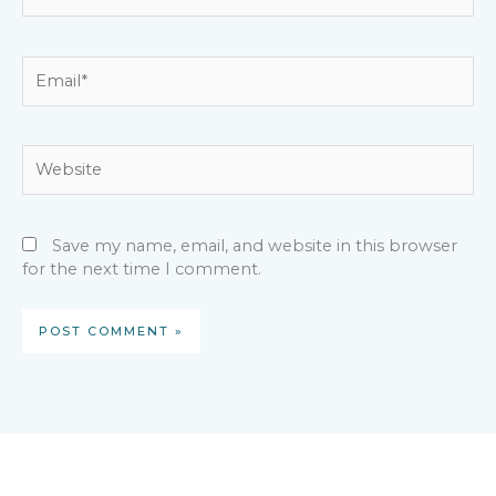
Email*
Website
Save my name, email, and website in this browser
for the next time I comment.
visit us