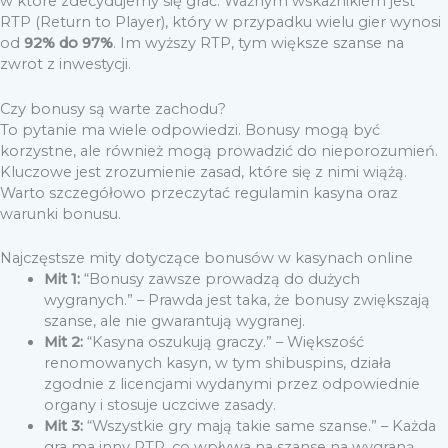
w które zdecydujemy się grać. Ważnym wskaźnikiem jest
RTP (Return to Player), który w przypadku wielu gier wynosi
od
92% do 97%
. Im wyższy RTP, tym większe szanse na
zwrot z inwestycji.
Czy bonusy są warte zachodu?
To pytanie ma wiele odpowiedzi. Bonusy mogą być
korzystne, ale również mogą prowadzić do nieporozumień.
Kluczowe jest zrozumienie zasad, które się z nimi wiążą.
Warto szczegółowo przeczytać regulamin kasyna oraz
warunki bonusu.
Najczęstsze mity dotyczące bonusów w kasynach online
Mit 1:
“Bonusy zawsze prowadzą do dużych
wygranych.” – Prawda jest taka, że bonusy zwiększają
szanse, ale nie gwarantują wygranej.
Mit 2:
“Kasyna oszukują graczy.” – Większość
renomowanych kasyn, w tym shibuspins, działa
zgodnie z licencjami wydanymi przez odpowiednie
organy i stosuje uczciwe zasady.
Mit 3:
“Wszystkie gry mają takie same szanse.” – Każda
gra ma inny RTP, co wpływa na szanse na wygraną.