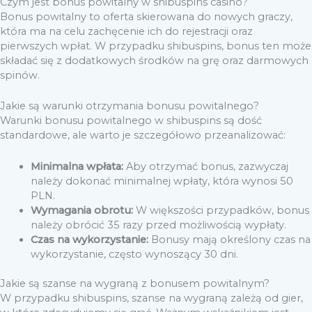
Czym jest bonus powitalny w shibuspins casino?
Bonus powitalny to oferta skierowana do nowych graczy,
która ma na celu zachęcenie ich do rejestracji oraz
pierwszych wpłat. W przypadku shibuspins, bonus ten może
składać się z dodatkowych środków na grę oraz darmowych
spinów.
Jakie są warunki otrzymania bonusu powitalnego?
Warunki bonusu powitalnego w shibuspins są dość
standardowe, ale warto je szczegółowo przeanalizować:
Minimalna wpłata:
Aby otrzymać bonus, zazwyczaj
należy dokonać minimalnej wpłaty, która wynosi 50
PLN.
Wymagania obrotu:
W większości przypadków, bonus
należy obrócić 35 razy przed możliwością wypłaty.
Czas na wykorzystanie:
Bonusy mają określony czas na
wykorzystanie, często wynoszący 30 dni.
Jakie są szanse na wygraną z bonusem powitalnym?
W przypadku shibuspins, szanse na wygraną zależą od gier,