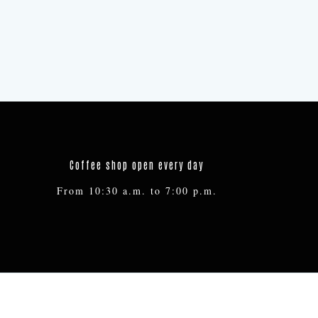
Coffee shop open every day
From 10:30 a.m. to 7:00 p.m.