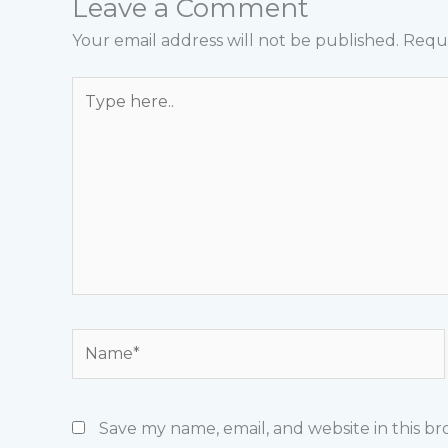
Leave a Comment
Your email address will not be published.
Requi
Type
here..
Name*
Save my name, email, and website in this b