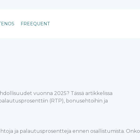
+507 6550-8099
TENOS
FREEQUENT
mahdollisuudet vuonna 2025? Tässä artikkelissa
 palautusprosenttiin (RTP), bonusehtoihin ja
n ehtoja ja palautusprosentteja ennen osallistumista. Onko