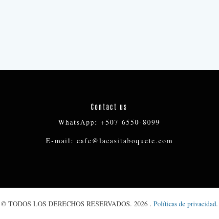
Contact us
WhatsApp: +507 6550-8099
E-mail: cafe@lacasitaboquete.com
© TODOS LOS DERECHOS RESERVADOS. 2026 .
Políticas de privacidad
.