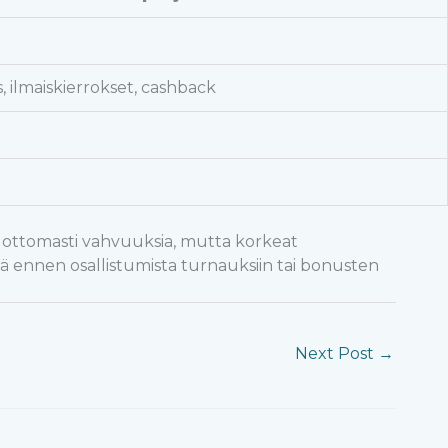
 ilmaiskierrokset, cashback
ehdottomasti vahvuuksia, mutta korkeat
itä ennen osallistumista turnauksiin tai bonusten
Next Post
→