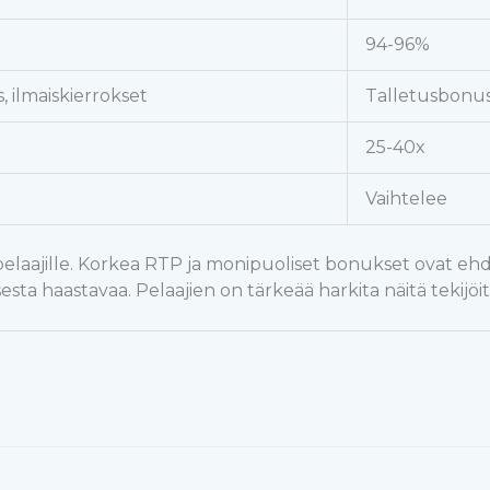
94-96%
 ilmaiskierrokset
Talletusbonus,
25-40x
Vaihtelee
ia pelaajille. Korkea RTP ja monipuoliset bonukset ovat 
esta haastavaa. Pelaajien on tärkeää harkita näitä tekijö