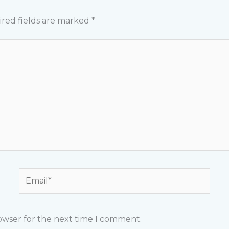
red fields are marked
*
Email*
rowser for the next time I comment.