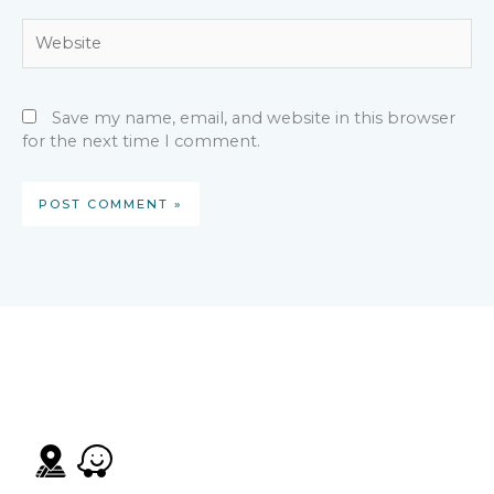
Website
Save my name, email, and website in this browser
for the next time I comment.
visit us
Buenos Aires Avenue
Palo Alto, Boquete,
Chiriqui Province, Republic of Panama