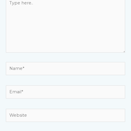
here..
Name*
Email*
Website