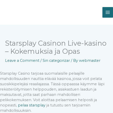
Skip
to
content
Starsplay Casinon Live-kasino
– Kokemuksia ja Opas
Leave a Comment
/
Sin categorizar
/ By
webmaster
Starsplay Casino tarjoaa suomalaisille pelaajille
mahdollisuuden nauttia elävää kasinoa, jossa voit pelata
suosikkipelejäsi reaaliajassa. Tässä oppaassa käymme läpi
rekisteröitymisen helppouden, asiakastuen laadun ja
maksutavat, jotta saat parhaan mahdollisen
pelikokemuksen. Voit aloittaa pelaamisen helposti ja
nopeasti,
pelaa starsplay
ja tutustu sen tarjoamiin
mahdollisuuksiin.