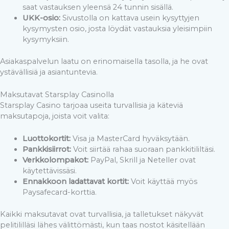
saat vastauksen yleensä 24 tunnin sisällä.
UKK-osio:
Sivustolla on kattava usein kysyttyjen
kysymysten osio, josta löydät vastauksia yleisimpiin
kysymyksiin.
Asiakaspalvelun laatu on erinomaisella tasolla, ja he ovat
ystävällisiä ja asiantuntevia.
Maksutavat Starsplay Casinolla
Starsplay Casino tarjoaa useita turvallisia ja käteviä
maksutapoja, joista voit valita:
Luottokortit:
Visa ja MasterCard hyväksytään.
Pankkisiirrot:
Voit siirtää rahaa suoraan pankkitililtäsi.
Verkkolompakot:
PayPal, Skrill ja Neteller ovat
käytettävissäsi.
Ennakkoon ladattavat kortit:
Voit käyttää myös
Paysafecard-korttia.
Kaikki maksutavat ovat turvallisia, ja talletukset näkyvät
pelitililläsi lähes välittömästi, kun taas nostot käsitellään