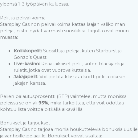
yleensä 1-3 työpäivän kuluessa.
Pelit ja pelivalikoima
Starsplay Casinon pelivalikoima kattaa laajan valikoiman
pelejä, joista löydät varmasti suosikkisi. Tarjolla ovat muun
muassa:
Kolikkopelit:
Suosittuja pelejä, kuten Starburst ja
Gonzo’s Quest.
Live-kasino:
Reaaliaikaiset pelit, kuten blackjack ja
ruletit, jotka ovat vuorovaikutteisia.
Jakajapelit:
Voit pelata klassisia korttipelejä oikean
jakajan kanssa.
Pelien palautusprosentti (RTP) vaihtelee, mutta monissa
peleissä se on yli
95%
, mikä tarkoittaa, että voit odottaa
kohtuullista voittoa pitkällä aikavälillä.
Bonukset ja tarjoukset
Starsplay Casino tarjoaa monia houkuttelevia bonuksia uusille
ja vanhoille pelaajille. Bonukset voivat sisältää: