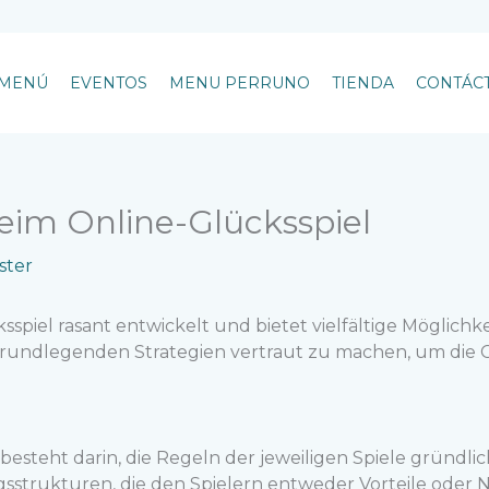
MENÚ
EVENTOS
MENU PERRUNO
TIENDA
CONTÁC
beim Online-Glücksspiel
ter
ksspiel rasant entwickelt und bietet vielfältige Möglichk
den grundlegenden Strategien vertraut zu machen, um d
besteht darin, die Regeln der jeweiligen Spiele gründli
strukturen, die den Spielern entweder Vorteile oder Na