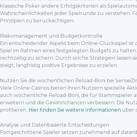
klassische Poker andere Erfolgskriterien als Spielautom
Wahrscheinlichkeiten jeder Spielrunde zu verstehen. Fä
Prinzipien zu berücksichtigen.
Risikomanagement und Budgetkontrolle
Ein entscheidender Aspekt beim Online-Glücksspiel ist 
Spiel im Rahmen eines festgelegten Budgets zu halten. 
rechtzeitig zu sichern. Durch solche Strategien lassen 
steigt, langfristig positive Ergebnisse zu erzielen.
Nutzen Sie die wöchentlichen Reload-Boni bei SenseiZ
Viele Online-Casinos bieten ihren Nutzern spezielle A
auch wöchentliche Reload-Boni, die für Stammspieler 
erweitern und die Gewinnchancen verbessern. Die Nutz
profitieren.
Hier finden Sie weitere Informationen
über d
Analyse und Datenbasierte Entscheidungen
Fortgeschrittene Spieler setzen zunehmend auf datenba