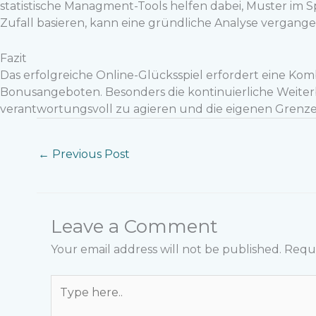
statistische Managment-Tools helfen dabei, Muster im
Zufall basieren, kann eine gründliche Analyse vergang
Fazit
Das erfolgreiche Online-Glücksspiel erfordert eine K
Bonusangeboten. Besonders die kontinuierliche Weiterbil
verantwortungsvoll zu agieren und die eigenen Grenze
←
Previous Post
Leave a Comment
Your email address will not be published.
Requi
Type
here..