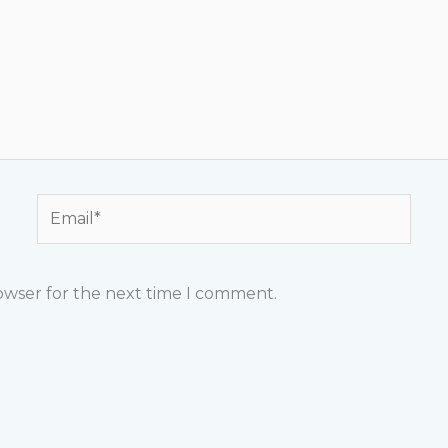
Email*
rowser for the next time I comment.