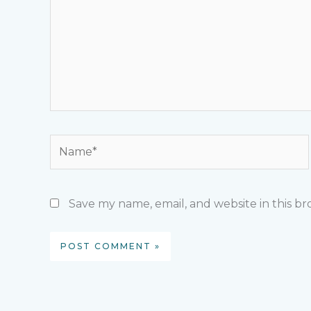
Name*
Save my name, email, and website in this b