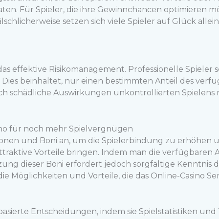
aten. Für Spieler, die ihre Gewinnchancen optimieren mö
lschlicherweise setzen sich viele Spieler auf Glück al
das effektive Risikomanagement. Professionelle Spieler 
Dies beinhaltet, nur einen bestimmten Anteil des verfü
sich schädliche Auswirkungen unkontrollierten Spielens 
ino für noch mehr Spielvergnügen
ktionen und Boni an, um die Spielerbindung zu erhöhen 
attraktive Vorteile bringen. Indem man die verfügbare
ung dieser Boni erfordert jedoch sorgfältige Kenntnis
ie Möglichkeiten und Vorteile, die das Online-Casino Sens
sierte Entscheidungen, indem sie Spielstatistiken und 