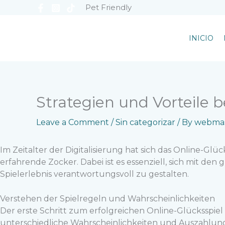
Skip
Pet Friendly
to
content
INICIO
Strategien und Vorteile 
Leave a Comment
/
Sin categorizar
/ By
webmas
Im Zeitalter der Digitalisierung hat sich das Online-Glüc
erfahrende Zocker. Dabei ist es essenziell, sich mit 
Spielerlebnis verantwortungsvoll zu gestalten.
Verstehen der Spielregeln und Wahrscheinlichkeiten
Der erste Schritt zum erfolgreichen Online-Glücksspiel 
unterschiedliche Wahrscheinlichkeiten und Auszahlungs