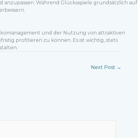
nd anzupassen. Während Glücksspiele grundsätzlich auf
erbessern.
 Risikomanagement und der Nutzung von attraktiven
tig profitieren zu können. Es ist wichtig, stets
talten.
Next Post
→