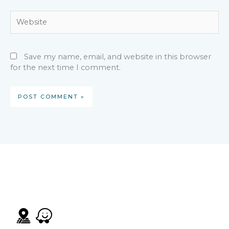
Website
Save my name, email, and website in this browser
for the next time I comment.
visit us
Buenos Aires Avenue
Palo Alto, Boquete,
Chiriqui Province, Republic of Panama