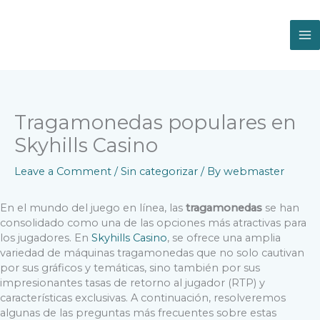
Skip
to
content
Tragamonedas populares en
Skyhills Casino
Leave a Comment
/
Sin categorizar
/ By
webmaster
En el mundo del juego en línea, las
tragamonedas
se han
consolidado como una de las opciones más atractivas para
los jugadores. En
Skyhills Casino
, se ofrece una amplia
variedad de máquinas tragamonedas que no solo cautivan
por sus gráficos y temáticas, sino también por sus
impresionantes tasas de retorno al jugador (RTP) y
características exclusivas. A continuación, resolveremos
algunas de las preguntas más frecuentes sobre estas