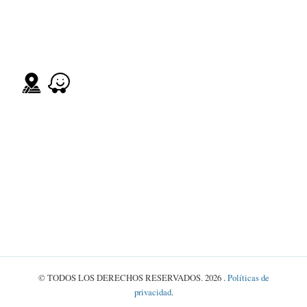
visit us
Buenos Aires Avenue
Palo Alto, Boquete,
Chiriqui Province, Republic of Panama
Contact us
WhatsApp: +507 6550-8099
E-mail: cafe@lacasitaboquete.com
Coffee shop open every day
From 10:30 a.m. to 7:00 p.m.
© TODOS LOS DERECHOS RESERVADOS. 2026 .
Políticas de
privacidad
.