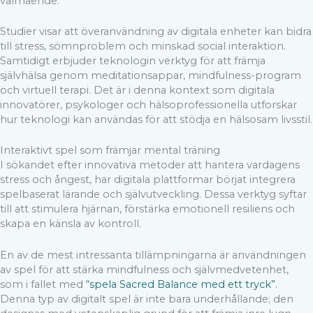
välmående.
Studier visar att överanvändning av digitala enheter kan bidra
till stress, sömnproblem och minskad social interaktion.
Samtidigt erbjuder teknologin verktyg för att främja
självhälsa genom meditationsappar, mindfulness-program
och virtuell terapi. Det är i denna kontext som digitala
innovatörer, psykologer och hälsoprofessionella utforskar
hur teknologi kan användas för att stödja en hälsosam livsstil.
Interaktivt spel som främjar mental träning
I sökandet efter innovativa metoder att hantera vardagens
stress och ångest, har digitala plattformar börjat integrera
spelbaserat lärande och självutveckling. Dessa verktyg syftar
till att stimulera hjärnan, förstärka emotionell resiliens och
skapa en känsla av kontroll.
En av de mest intressanta tillämpningarna är användningen
av spel för att stärka mindfulness och självmedvetenhet,
som i fallet med
“spela Sacred Balance med ett tryck”
.
Denna typ av digitalt spel är inte bara underhållande; den