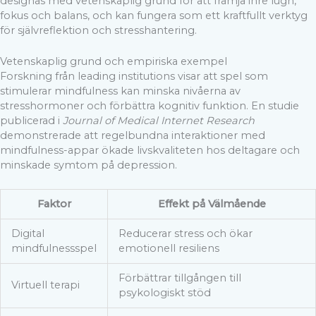
designas med vetenskaplig grund för att främja inre lugn,
fokus och balans, och kan fungera som ett kraftfullt verktyg
för självreflektion och stresshantering.
Vetenskaplig grund och empiriska exempel
Forskning från leading institutions visar att spel som
stimulerar mindfulness kan minska nivåerna av
stresshormoner och förbättra kognitiv funktion. En studie
publicerad i
Journal of Medical Internet Research
demonstrerade att regelbundna interaktioner med
mindfulness-appar ökade livskvaliteten hos deltagare och
minskade symtom på depression.
Faktor
Effekt på Välmående
Digital
Reducerar stress och ökar
mindfulnessspel
emotionell resiliens
Förbättrar tillgången till
Virtuell terapi
psykologiskt stöd