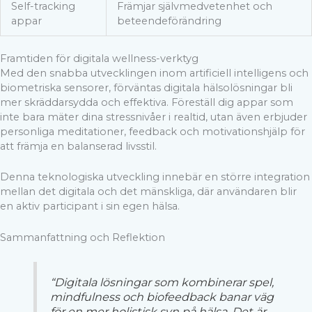
Self-tracking
Främjar självmedvetenhet och
appar
beteendeförändring
Framtiden för digitala wellness-verktyg
Med den snabba utvecklingen inom artificiell intelligens och
biometriska sensorer, förväntas digitala hälsolösningar bli
mer skräddarsydda och effektiva. Föreställ dig appar som
inte bara mäter dina stressnivåer i realtid, utan även erbjuder
personliga meditationer, feedback och motivationshjälp för
att främja en balanserad livsstil.
Denna teknologiska utveckling innebär en större integration
mellan det digitala och det mänskliga, där användaren blir
en aktiv participant i sin egen hälsa.
Sammanfattning och Reflektion
“Digitala lösningar som kombinerar spel,
mindfulness och biofeedback banar väg
för en mer holistisk syn på hälsa. Det är