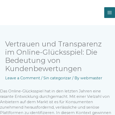
Skip
to
content
Vertrauen und Transparenz
im Online-Glücksspiel: Die
Bedeutung von
Kundenbewertungen
Leave a Comment
/
Sin categorizar
/ By
webmaster
Das Online-Glücksspiel hat in den letzten Jahren eine
rasante Entwicklung durchgemacht. Mit einer Vielzahl von
Anbietern auf dem Markt ist es für Konsumenten
zunehmend herausfordernd, verlässliche und seriöse
Plattformen zu identifizieren. In diesem Kontext gewinnen