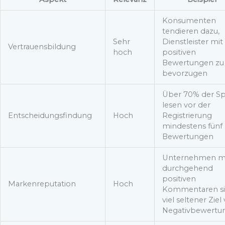
Konsumenten
tendieren dazu,
Sehr
Dienstleister mit
Vertrauensbildung
hoch
positiven
Bewertungen zu
bevorzugen
Über 70% der Sp
lesen vor der
Entscheidungsfindung
Hoch
Registrierung
mindestens fünf
Bewertungen
Unternehmen m
durchgehend
positiven
Markenreputation
Hoch
Kommentaren s
viel seltener Ziel
Negativbewertu