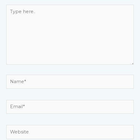
Type
here..
Name*
Email*
Website