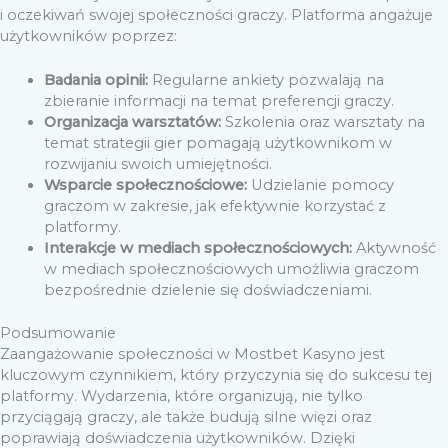
i oczekiwań swojej społeczności graczy. Platforma angażuje
użytkowników poprzez:
Badania opinii:
Regularne ankiety pozwalają na
zbieranie informacji na temat preferencji graczy.
Organizacja warsztatów:
Szkolenia oraz warsztaty na
temat strategii gier pomagają użytkownikom w
rozwijaniu swoich umiejętności.
Wsparcie społecznościowe:
Udzielanie pomocy
graczom w zakresie, jak efektywnie korzystać z
platformy.
Interakcje w mediach społecznościowych:
Aktywność
w mediach społecznościowych umożliwia graczom
bezpośrednie dzielenie się doświadczeniami.
Podsumowanie
Zaangażowanie społeczności w Mostbet Kasyno jest
kluczowym czynnikiem, który przyczynia się do sukcesu tej
platformy. Wydarzenia, które organizują, nie tylko
przyciągają graczy, ale także budują silne więzi oraz
poprawiają doświadczenia użytkowników. Dzięki