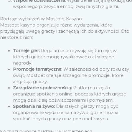
Wspólne doświadczenia:
Wydarzenia stają się okazją do
wspólnego przeżycia emocji związanych z grami.
Rodzaje wydarzeń w Mostbet Kasyno
Mostbet kasyno organizuje różne wydarzenia, które
przyciągają uwagę graczy i zachęcają ich do aktywności. Oto
niektóre z nich:
Torneje gier:
Regularnie odbywają się turnieje, w
których gracze mogą rywalizować o atrakcyjne
nagrody.
Promocje tematyczne:
W zależności od pory roku czy
świąt, Mostbet oferuje szczególne promocje, które
angażują graczy.
Zarządzanie społecznością:
Platforma często
organizuje spotkania online, podczas których gracze
mogą dzielić się doświadczeniami i pomysłami.
Spotkania na żywo:
Dla stałych graczy mogą być
organizowane wydarzenia na żywo, gdzie można
spotkać innych graczy oraz personel kasyna.
Korzyści płynące z udziału w wydarzeniach