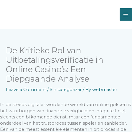
Skip
to
content
De Kritieke Rol van
Uitbetalingsverificatie in
Online Casino’s: Een
Diepgaande Analyse
Leave a Comment
/
Sin categorizar
/ By
webmaster
In de steeds digitaler wordende wereld van online gokken is
het waarborgen van financiële veiligheid en integriteit niet
slechts een bijkomende dienst, maar een fundamenteel
onderdeel van het trustproces tussen speler en aanbieder.
Een van de meest essentiële elementen in dit proces is de