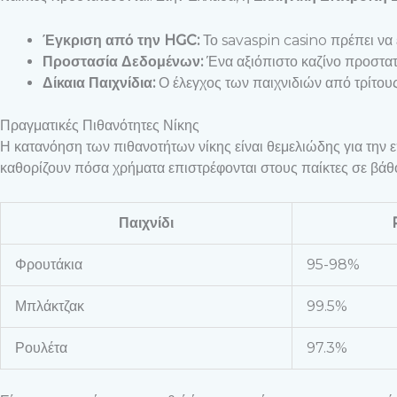
Έγκριση από την HGC:
Το savaspin casino πρέπει να έ
Προστασία Δεδομένων:
Ένα αξιόπιστο καζίνο προστα
Δίκαια Παιχνίδια:
Ο έλεγχος των παιχνιδιών από τρίτους 
Πραγματικές Πιθανότητες Νίκης
Η κατανόηση των πιθανοτήτων νίκης είναι θεμελιώδης για την 
καθορίζουν πόσα χρήματα επιστρέφονται στους παίκτες σε βάθ
Παιχνίδι
Φρουτάκια
95-98%
Μπλάκτζακ
99.5%
Ρουλέτα
97.3%