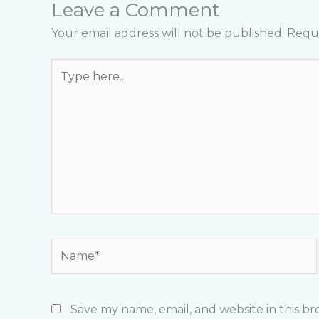
Leave a Comment
Your email address will not be published.
Requi
Type
here..
Name*
Save my name, email, and website in this b