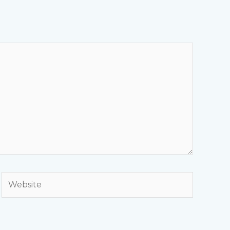
Website