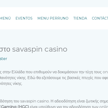
MENÚ
EVENTOS
MENU PERRUNO
TIENDA
CONTÁC
στο savaspin casino
ter
ες στην Ελλάδα που επιθυμούν να δοκιμάσουν την τύχη τους onli
πιθανότητες νίκης. Εδώ θα εξετάσουμε τις βασικές πτυχές που α
ότητες νίκης.
οδότηση του savaspin casino. Η αδειοδότηση είναι ζωτικής σημασία
 ΕGaming (HGC)
είναι υπεύθυνη για την αδειοδότηση των onlin