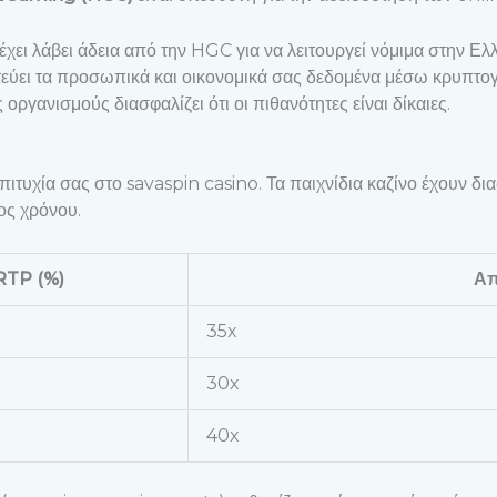
χει λάβει άδεια από την HGC για να λειτουργεί νόμιμα στην Ελ
τεύει τα προσωπικά και οικονομικά σας δεδομένα μέσω κρυπτο
οργανισμούς διασφαλίζει ότι οι πιθανότητες είναι δίκαιες.
επιτυχία σας στο savaspin casino. Τα παιχνίδια καζίνο έχουν 
ος χρόνου.
RTP (%)
Απ
35x
30x
40x