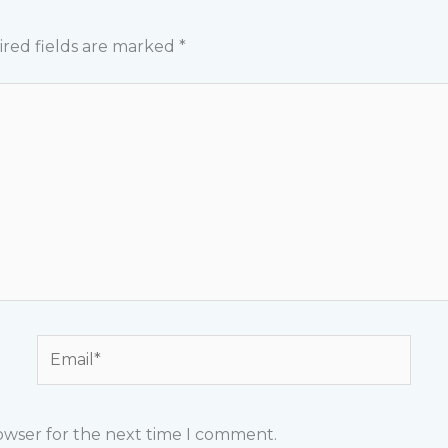
red fields are marked
*
Email*
rowser for the next time I comment.