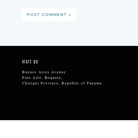
visit us
Buenos Aires Avenue
Palo Alto, Boquete,
Chiriqui Province, Republic of Panama