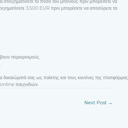
α στοιχηματίσετε το ποσό του μπόνους πριν μπορέσετε να
τοιχηματίσετε 3.500 EUR πριν μπορέσετε να αποσύρετε τα
βουν περιορισμούς.
.
τα δικαιώματά σας ως παίκτης και τους κανόνες της πλατφόρμας
 online παιχνιδιών.
Next Post
→