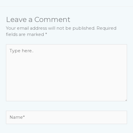
Leave a Comment
Your email address will not be published.
Required
fields are marked
*
Type
here..
Name*