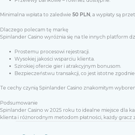
Przelewy bankowe – również dostępne.
Minimalna wpłata to zaledwie
50 PLN
, a wypłaty są prz
Dlaczego polecam tę markę
Spinlander Casino wyróżnia się na tle innych platform dzi
Prostemu procesowi rejestracji.
Wysokiej jakości wsparciu klienta.
Szirokiej ofercie gier i atrakcyjnym bonusom.
Bezpieczeństwu transakcji, co jest istotne zgodnie
Te cechy czynią Spinlander Casino znakomitym wybore
Podsumowanie
Spinlander Casino w 2025 roku to idealne miejsce dla każ
klienta i różnorodnym metodom płatności, każdy gracz zn