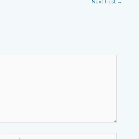
Next Post
→
Website