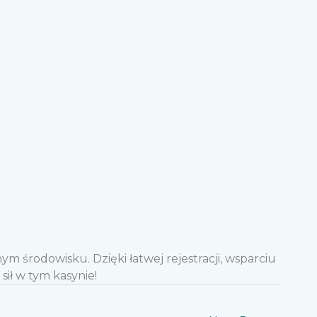
m środowisku. Dzięki łatwej rejestracji, wsparciu
ił w tym kasynie!