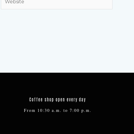
Coffee shop open every day
From 10:30 a.m. to 7:00 p.m.