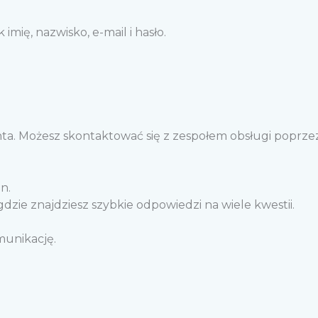
mię, nazwisko, e-mail i hasło.
enta. Możesz skontaktować się z zespołem obsługi poprzez
n.
dzie znajdziesz szybkie odpowiedzi na wiele kwestii.
munikację.