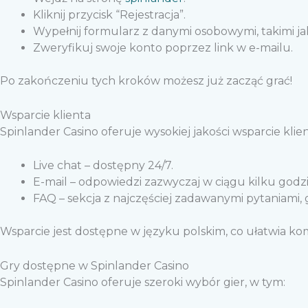
Kliknij przycisk “Rejestracja”.
Wypełnij formularz z danymi osobowymi, takimi jak i
Zweryfikuj swoje konto poprzez link w e-mailu.
Po zakończeniu tych kroków możesz już zacząć grać!
Wsparcie klienta
Spinlander Casino oferuje wysokiej jakości wsparcie kli
Live chat – dostępny 24/7.
E-mail – odpowiedzi zazwyczaj w ciągu kilku godzi
FAQ – sekcja z najczęściej zadawanymi pytaniami, g
Wsparcie jest dostępne w języku polskim, co ułatwia ko
Gry dostępne w Spinlander Casino
Spinlander Casino oferuje szeroki wybór gier, w tym: