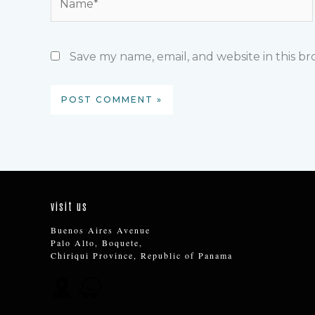
Save my name, email, and website in this b
visit us
Buenos Aires Avenue
Palo Alto, Boquete,
Chiriqui Province, Republic of Panama